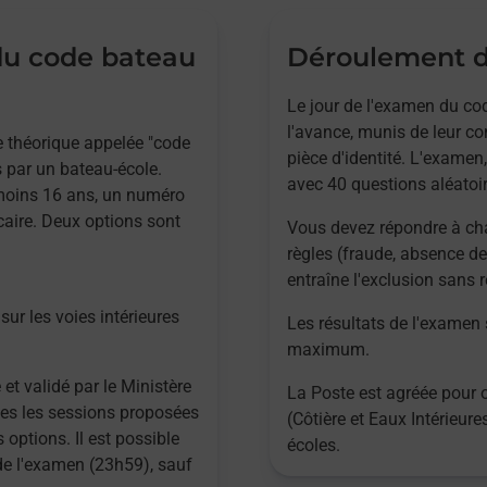
 du code bateau
Déroulement d
Le jour de l'examen du cod
l'avance, munis de leur co
ve théorique appelée "code
pièce d'identité. L'examen,
 par un bateau-école.
avec 40 questions aléatoir
 moins 16 ans, un numéro
caire. Deux options sont
Vous devez répondre à ch
règles (fraude, absence de
entraîne l'exclusion sans
sur les voies intérieures
Les résultats de l'examen
maximum.
 et validé par le Ministère
La Poste est agréée pour 
utes les sessions proposées
(Côtière et Eaux Intérieur
 options. Il est possible
écoles.
 de l'examen (23h59), sauf