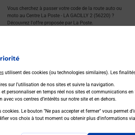
Vous cherchez à passer votre code de la route auto ou
moto au Centre La Poste - LA GACILLY 2 (56220) ?
Découvrez l'offre proposée par La Poste.
En savoir plus
Je réserve
riorité
es
utilisent des cookies (ou technologies similaires). Les finalité
ns
es sur l’utilisation de nos sites et suivre la navigation.
s et personnaliser en temps réel nos sites et communications en 
n avec vos centres d’intérêts sur notre site et en dehors.
sser le permis bateau ?
s cookies. Le bouton "Ne pas accepter et fermer" vous permet d'i
fier vos choix à tout moment ou obtenir plus d'informations vi