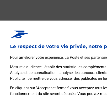
Le respect de votre vie privée, notre p
Pour améliorer votre expérience, La Poste et
ses partenair
Foire aux questio
Mesure d’audience
: établir des statistiques complémentair
Analyse et personnalisation
: analyser les parcours client
Publicité
: permettre de vous adresser des publicités en lie
Quel âge minimum faut-il pour pa
En cliquant sur "Accepter et fermer" vous acceptez tous le
fonctionnement du site seront déposés. Vous pouvez modi
Combien coûte le code bateau ?