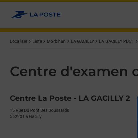
Le lien s'ouvre dans un nouvel onglet
Allez au contenu
Day of the Week
Get directions to Centre d&#39;examen code bateau at 15 Rue D
Afficher ou masquer la réponse
Afficher ou masquer la réponse
Afficher ou masquer la réponse
Afficher ou masquer la réponse
Hours
Localiser
Liste
Morbihan
LA GACILLY
LA GACILLY PDC1
Centre d'examen c
Centre La Poste - LA GACILLY 2
15 Rue Du Pont Des Boussards
56220
La Gacilly