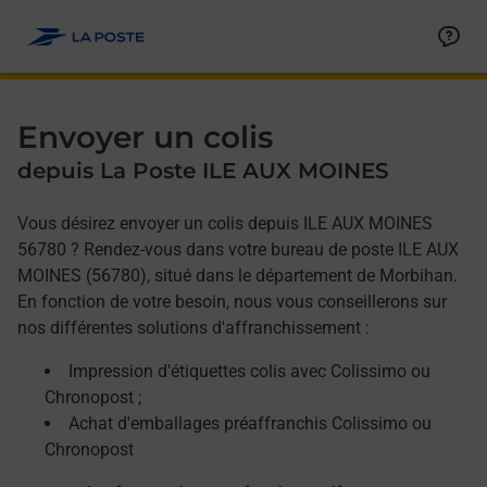
Allez au contenu
Afficher ou masquer la réponse
Afficher ou masquer la réponse
Afficher ou masquer la réponse
Envoyer un colis
depuis La Poste ILE AUX MOINES
Vous désirez envoyer un colis depuis ILE AUX MOINES
56780 ? Rendez-vous dans votre bureau de poste ILE AUX
MOINES (56780), situé dans le département de Morbihan.
En fonction de votre besoin, nous vous conseillerons sur
nos différentes solutions d'affranchissement :
Impression d'étiquettes colis avec Colissimo ou
Chronopost ;
Achat d'emballages préaffranchis Colissimo ou
Chronopost