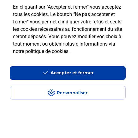
En cliquant sur "Accepter et fermer" vous acceptez
Questions fréquemment posées
tous les cookies. Le bouton "Ne pas accepter et
fermer" vous permet d'indiquer votre refus et seuls
les cookies nécessaires au fonctionnement du site
Comment retourner un colis acheté
seront déposés. Vous pouvez modifier vos choix à
en ligne depuis votre boîte aux lettres
tout moment ou obtenir plus d'informations via
?
notre politique de cookies
.
Comment envoyer un colis ou faire un
retour chez un e-commerçant sans se
Accepter et fermer
déplacer ?
Personnaliser
Envoyer un petit colis au meilleur
prix ?
Localiser
Liste
Morbihan
ILE AUX MOINES