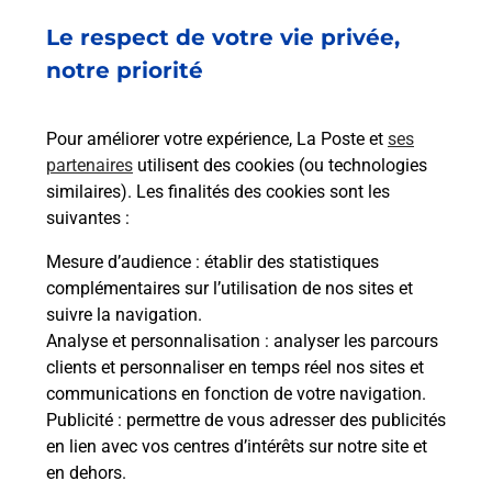
Le respect de votre vie privée,
Ach
dent
sui
notre priorité
rieur
Vous
ez
de c
ste à
télé
Pour améliorer votre expérience, La Poste et
ses
de P
partenaires
utilisent des cookies (ou technologies
similaires). Les finalités des cookies sont les
En
suivantes :
Acheter un iPhone neuf ou reconditionné
Mesure d’audience
: établir des statistiques
Vous recherchez un smartphone pas cher proche
complémentaires sur l’utilisation de nos sites et
de chez vous ? Découvrez notre offre de
suivre la navigation.
téléphones iPhone Apple dans vos bureaux de
Analyse et personnalisation
: analyser les parcours
Poste à ILE AUX MOINES (56780) !
clients et personnaliser en temps réel nos sites et
communications en fonction de votre navigation.
En savoir plus
Publicité
: permettre de vous adresser des publicités
en lien avec vos centres d’intérêts sur notre site et
en dehors.