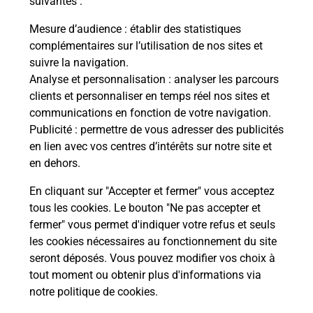
suivantes :
che
Vous
de c
Mesure d’audience
: établir des statistiques
ux
télé
complémentaires sur l’utilisation de nos sites et
Post
suivre la navigation.
Analyse et personnalisation
: analyser les parcours
En
clients et personnaliser en temps réel nos sites et
Envoyer un colis
communications en fonction de votre navigation.
Publicité
: permettre de vous adresser des publicités
Vous souhaitez envoyer un colis depuis :
en lien avec vos centres d’intérêts sur notre site et
HENNEBONT (56700) ? Découvrez toutes les
en dehors.
solutions proposées par La Poste.
En cliquant sur "Accepter et fermer" vous acceptez
En savoir plus
tous les cookies. Le bouton "Ne pas accepter et
fermer" vous permet d'indiquer votre refus et seuls
les cookies nécessaires au fonctionnement du site
seront déposés. Vous pouvez modifier vos choix à
Questions fréquemment posées
tout moment ou obtenir plus d'informations via
notre politique de cookies
.