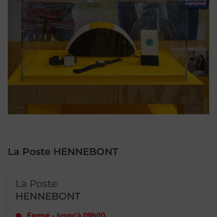
La Poste HENNEBONT
Le lien s'ouvre dans un nouvel onglet
La Poste
HENNEBONT
Fermé
-
jusqu'à
09h00