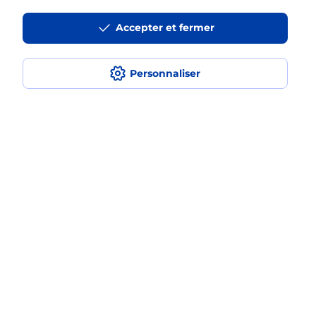
La téléassistance classique avec
Accepter et fermer
médaillon d’alarme qu’est ce que
c’est ?
Personnaliser
Comment fonctionne la
téléassistance classique ?
Comment est installée la
téléassistance classique ?
Localiser
Liste
Morbihan
HENNEBONT
HENNEBONT
Teleassistance