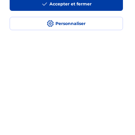
Accepter et fermer
La téléassistance classique avec
médaillon d’alarme qu’est ce que
c’est ?
Personnaliser
Comment fonctionne la
téléassistance classique ?
Comment est installée la
téléassistance classique ?
Localiser
Liste
Morbihan
AURAY
AURAY WILSON
Teleassistance
Plan du site