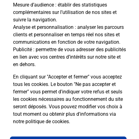
de c
Mesure d’audience
: établir des statistiques
télé
complémentaires sur l’utilisation de nos sites et
de P
suivre la navigation.
Analyse et personnalisation
: analyser les parcours
En
clients et personnaliser en temps réel nos sites et
Acheter un iPhone neuf ou reconditionné
communications en fonction de votre navigation.
Publicité
: permettre de vous adresser des publicités
Vous recherchez un smartphone pas cher proche
en lien avec vos centres d’intérêts sur notre site et
de chez vous ? Découvrez notre offre de
en dehors.
téléphones iPhone Apple dans vos bureaux de
Poste à AURAY WILSON (56400) !
En cliquant sur "Accepter et fermer" vous acceptez
tous les cookies. Le bouton "Ne pas accepter et
En savoir plus
fermer" vous permet d'indiquer votre refus et seuls
les cookies nécessaires au fonctionnement du site
seront déposés. Vous pouvez modifier vos choix à
tout moment ou obtenir plus d'informations via
Questions fréquemment posées
notre politique de cookies
.