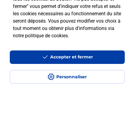
fermer" vous permet d'indiquer votre refus et seuls
les cookies nécessaires au fonctionnement du site
Comment retourner un colis acheté
seront déposés. Vous pouvez modifier vos choix à
en ligne depuis votre boîte aux lettres
tout moment ou obtenir plus d'informations via
?
notre politique de cookies
.
Comment envoyer un colis ou faire un
retour chez un e-commerçant sans se
Accepter et fermer
déplacer ?
Personnaliser
Envoyer un petit colis au meilleur
prix ?
Localiser
Liste
Meuse
VOID VACON
VOID VACON
Envoi de colis