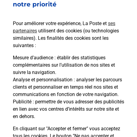
notre priorité
rieur
Vous
ez
de c
ste à
télé
Pour améliorer votre expérience, La Poste et
ses
de P
partenaires
utilisent des cookies (ou technologies
similaires). Les finalités des cookies sont les
En
suivantes :
Acheter un iPhone neuf ou reconditionné
Mesure d’audience
: établir des statistiques
Vous recherchez un smartphone pas cher proche
complémentaires sur l’utilisation de nos sites et
de chez vous ? Découvrez notre offre de
suivre la navigation.
téléphones iPhone Apple dans vos bureaux de
Analyse et personnalisation
: analyser les parcours
Poste à VOID VACON (55190) !
clients et personnaliser en temps réel nos sites et
communications en fonction de votre navigation.
En savoir plus
Publicité
: permettre de vous adresser des publicités
en lien avec vos centres d’intérêts sur notre site et
en dehors.
En cliquant sur "Accepter et fermer" vous acceptez
Questions fréquemment posées
tous les cookies. Le bouton "Ne pas accepter et