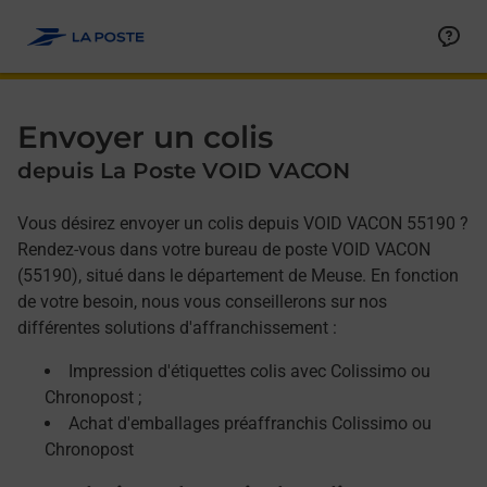
Allez au contenu
Afficher ou masquer la réponse
Afficher ou masquer la réponse
Afficher ou masquer la réponse
Envoyer un colis
depuis La Poste VOID VACON
Vous désirez envoyer un colis depuis VOID VACON 55190 ?
Rendez-vous dans votre bureau de poste VOID VACON
(55190), situé dans le département de Meuse. En fonction
de votre besoin, nous vous conseillerons sur nos
différentes solutions d'affranchissement :
Impression d'étiquettes colis avec Colissimo ou
Chronopost ;
Achat d'emballages préaffranchis Colissimo ou
Chronopost