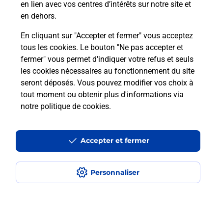
en lien avec vos centres d’intérêts sur notre site et
en dehors.
En cliquant sur "Accepter et fermer" vous acceptez
Questions fréquemment posées
tous les cookies. Le bouton "Ne pas accepter et
fermer" vous permet d'indiquer votre refus et seuls
les cookies nécessaires au fonctionnement du site
Comment retourner un colis acheté
seront déposés. Vous pouvez modifier vos choix à
en ligne depuis votre boîte aux lettres
tout moment ou obtenir plus d'informations via
?
notre politique de cookies
.
Comment envoyer un colis ou faire un
retour chez un e-commerçant sans se
Accepter et fermer
déplacer ?
Personnaliser
Envoyer un petit colis au meilleur
prix ?