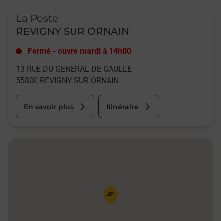
Le lien s'ouvre dans un nouvel onglet
La Poste
REVIGNY SUR ORNAIN
Fermé
-
ouvre mardi à
14h00
13 RUE DU GENERAL DE GAULLE
55800
REVIGNY SUR ORNAIN
En savoir plus
Itinéraire
Pin de la carte