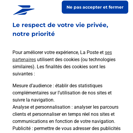
En savoir plus
En sa
Ne pas accepter et fermer
Le respect de votre vie privée,
Ach
dent
sui
notre priorité
rieur
Vous
ez
de c
ste à
télé
Pour améliorer votre expérience, La Poste et
ses
de P
partenaires
utilisent des cookies (ou technologies
similaires). Les finalités des cookies sont les
En
suivantes :
Acheter un iPhone neuf ou reconditionné
Mesure d’audience
: établir des statistiques
Vous recherchez un smartphone pas cher proche
complémentaires sur l’utilisation de nos sites et
de chez vous ? Découvrez notre offre de
suivre la navigation.
téléphones iPhone Apple dans vos bureaux de
Analyse et personnalisation
: analyser les parcours
Poste à REVIGNY SUR ORNAIN (55800) !
clients et personnaliser en temps réel nos sites et
communications en fonction de votre navigation.
En savoir plus
Publicité
: permettre de vous adresser des publicités