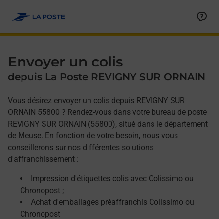
Allez au contenu
Afficher ou masquer la réponse
Afficher ou masquer la réponse
Afficher ou masquer la réponse
Envoyer un colis
depuis La Poste REVIGNY SUR ORNAIN
Vous désirez envoyer un colis depuis REVIGNY SUR
ORNAIN 55800 ? Rendez-vous dans votre bureau de poste
REVIGNY SUR ORNAIN (55800), situé dans le département
de Meuse. En fonction de votre besoin, nous vous
conseillerons sur nos différentes solutions
d'affranchissement :
Impression d'étiquettes colis avec Colissimo ou
Chronopost ;
Achat d'emballages préaffranchis Colissimo ou
Chronopost