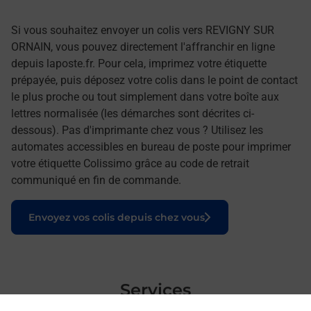
Si vous souhaitez envoyer un colis vers REVIGNY SUR
ORNAIN, vous pouvez directement l'affranchir en ligne
depuis laposte.fr. Pour cela, imprimez votre étiquette
prépayée, puis déposez votre colis dans le point de contact
le plus proche ou tout simplement dans votre boîte aux
lettres normalisée (les démarches sont décrites ci-
dessous). Pas d'imprimante chez vous ? Utilisez les
automates accessibles en bureau de poste pour imprimer
votre étiquette Colissimo grâce au code de retrait
communiqué en fin de commande.
Le lien s'ouvre dans un nouvel onglet
Envoyez vos colis depuis chez vous
Services