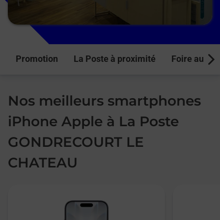
Promotion
La Poste à proximité
Foire aux q
Next
Nos meilleurs smartphones
iPhone Apple à La Poste
GONDRECOURT LE
CHATEAU