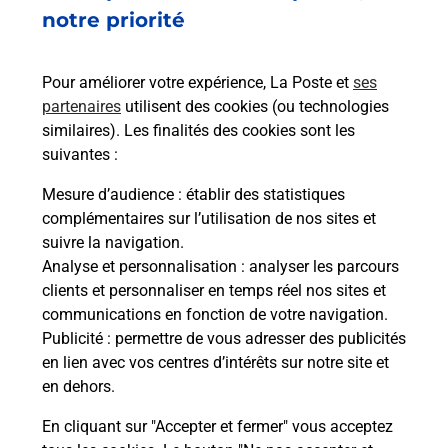
notre priorité
Recherchez un autre point de contact
Pour améliorer votre expérience, La Poste et
ses
partenaires
utilisent des cookies (ou technologies
similaires). Les finalités des cookies sont les
Questions fréquemment posées
suivantes :
Mesure d’audience
: établir des statistiques
complémentaires sur l’utilisation de nos sites et
Quel réseau utilise La Poste Mobile ?
suivre la navigation.
Analyse et personnalisation
: analyser les parcours
clients et personnaliser en temps réel nos sites et
Est-ce que je peux garder mon
communications en fonction de votre navigation.
numéro de mobile gratuitement ?
Publicité
: permettre de vous adresser des publicités
en lien avec vos centres d’intérêts sur notre site et
Est-ce que je peux bénéficier de la 5G
en dehors.
avec La Poste Mobile ?
En cliquant sur "Accepter et fermer" vous acceptez