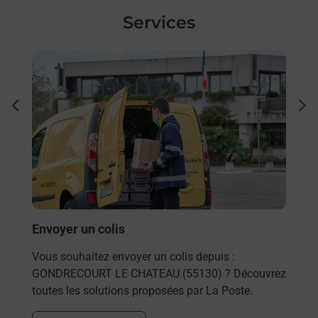
Services
En savoir plus
En sa
Ach
dent
sui
rieur
Vous
ez
de c
ste à
télé
de P
En
Envoyer un colis
Vous souhaitez envoyer un colis depuis :
GONDRECOURT LE CHATEAU (55130) ? Découvrez
toutes les solutions proposées par La Poste.