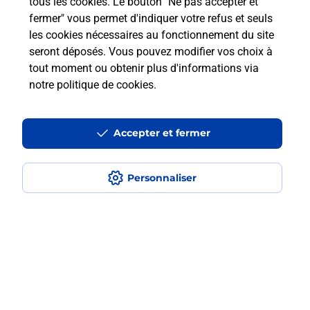
tous les cookies. Le bouton "Ne pas accepter et
Est-ce que je peux utiliser mon forfait
à l’étranger avec La Poste Mobile ?
fermer" vous permet d'indiquer votre refus et seuls
les cookies nécessaires au fonctionnement du site
seront déposés. Vous pouvez modifier vos choix à
Est-ce que je peux payer mon iPhone
tout moment ou obtenir plus d'informations via
en plusieurs fois avec La Poste Mobile
notre politique de cookies
.
?
Est-ce que je peux assurer mon
Accepter et fermer
iPhone ?
Personnaliser
Localiser
Liste
Meuse
GONDRECOURT LE CHATEAU
GONDRECOURT LE CHATEAU
Acheter un iPhone neuf ou reconditionné