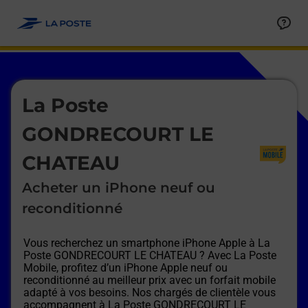
Le lien s'ouvre dans un nouvel onglet
Allez au contenu
Afficher ou masquer la réponse
Afficher ou masquer la réponse
Afficher ou masquer la réponse
Afficher ou masquer la réponse
Afficher ou masquer la réponse
Afficher ou masquer la réponse
Le lien s'ouvre dans un nouvel onglet
La Poste
GONDRECOURT LE
CHATEAU
Acheter un iPhone neuf ou
reconditionné
Vous recherchez un smartphone iPhone Apple à
La
Poste GONDRECOURT LE CHATEAU
? Avec La Poste
Mobile, profitez d’un iPhone Apple neuf ou
reconditionné au meilleur prix avec un forfait mobile
adapté à vos besoins. Nos chargés de clientèle vous
accompagnent à
La Poste GONDRECOURT LE