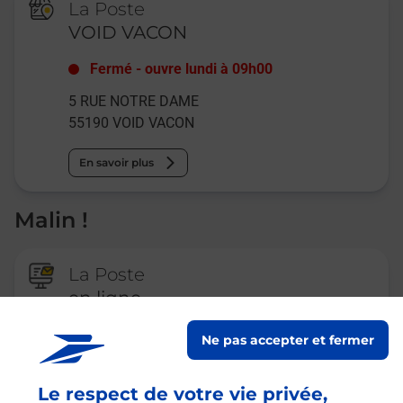
La Poste
VOID VACON
Fermé
-
ouvre lundi à
09h00
5 RUE NOTRE DAME
55190
VOID VACON
En savoir plus
Malin !
La Poste
en ligne
Ouvert 24h/24
Ne pas accepter et fermer
En savoir plus
Le respect de votre vie privée,