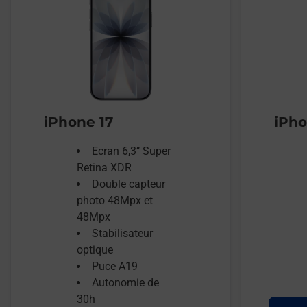
iPhone 17
iPho
Ecran 6,3’’ Super
Retina XDR
Double capteur
photo 48Mpx et
48Mpx
Stabilisateur
optique
Puce A19
Autonomie de
30h