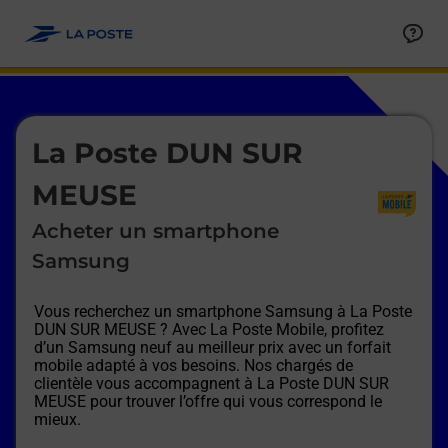
Le lien s'ouvre dans un nouvel onglet
Allez au contenu
Afficher ou masquer la réponse
Afficher ou masquer la réponse
Afficher ou masquer la réponse
Afficher ou masquer la réponse
Afficher ou masquer la réponse
Afficher ou masquer la réponse
Le lien s'ouvre dans un nouvel onglet
La Poste DUN SUR
MEUSE
Acheter un smartphone
Samsung
Vous recherchez un smartphone Samsung à
La Poste
DUN SUR MEUSE
? Avec La Poste Mobile, profitez
d’un Samsung neuf au meilleur prix avec un forfait
mobile adapté à vos besoins. Nos chargés de
clientèle vous accompagnent à
La Poste DUN SUR
MEUSE
pour trouver l’offre qui vous correspond le
mieux.