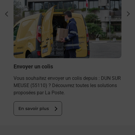
Ache
dent
sui
rieur
Vous
ez
de c
ste à
télé
Post
En
Envoyer un colis
Vous souhaitez envoyer un colis depuis : DUN SUR
MEUSE (55110) ? Découvrez toutes les solutions
proposées par La Poste.
En savoir plus