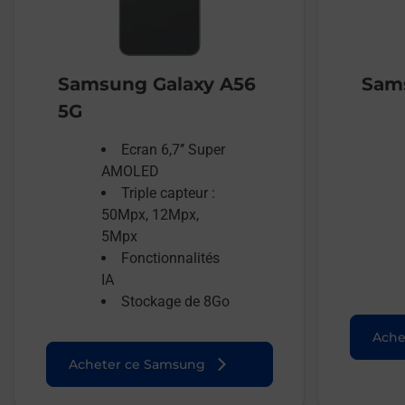
Samsung Galaxy A56
Sams
5G
Ecran 6,7’’ Super
AMOLED
Triple capteur :
50Mpx, 12Mpx,
5Mpx
Fonctionnalités
IA
Stockage de 8Go
Ache
Acheter ce Samsung