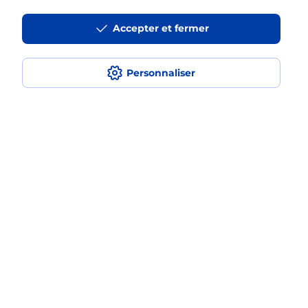
smartphone Samsung en plusieurs
fois avec La Poste Mobile ?
Accepter et fermer
Est-ce que je peux assurer mon
smartphone Samsung ?
Personnaliser
Localiser
Liste
Meuse
DUN SUR MEUSE
DUN SUR MEUSE
Acheter un smartphone Samsung
Plan du site
Accessibilité : partiellement conforme
Conditions contractuelles