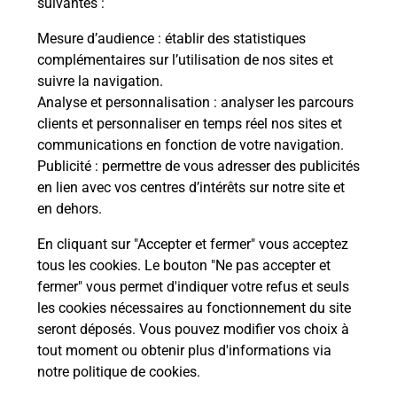
suivantes :
Mesure d’audience
: établir des statistiques
Questions fréquemment posées
complémentaires sur l’utilisation de nos sites et
suivre la navigation.
Analyse et personnalisation
: analyser les parcours
Quel réseau utilise La Poste Mobile ?
clients et personnaliser en temps réel nos sites et
communications en fonction de votre navigation.
Publicité
: permettre de vous adresser des publicités
Est-ce que je peux garder mon
en lien avec vos centres d’intérêts sur notre site et
numéro de mobile gratuitement ?
en dehors.
Est-ce que je peux bénéficier de la 5G
En cliquant sur "Accepter et fermer" vous acceptez
avec La Poste Mobile ?
tous les cookies. Le bouton "Ne pas accepter et
fermer" vous permet d'indiquer votre refus et seuls
les cookies nécessaires au fonctionnement du site
Est-ce que je peux utiliser mon forfait
à l’étranger avec La Poste Mobile ?
seront déposés. Vous pouvez modifier vos choix à
tout moment ou obtenir plus d'informations via
notre politique de cookies
.
Est-ce que je peux payer mon