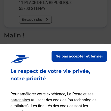
11 PLACE DE LA REPUBLIQUE
55700
STENAY
En savoir plus
Malin !
La Poste
en ligne
Ne pas accepter et fermer
Ouvert 24h/24
Le respect de votre vie privée,
notre priorité
En savoir plus
Pour améliorer votre expérience, La Poste et
ses
Recherchez un autre point de contact
partenaires
utilisent des cookies (ou technologies
similaires). Les finalités des cookies sont les