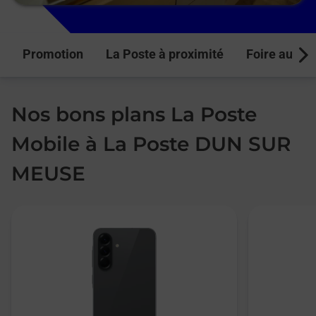
Promotion
La Poste à proximité
Foire aux q
Next
Nos bons plans La Poste
Mobile à La Poste DUN SUR
MEUSE