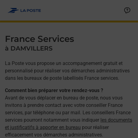
Allez au contenu
Afficher ou masquer la réponse
Afficher ou masquer la réponse
Afficher ou masquer la réponse
Afficher ou masquer la réponse
Afficher ou masquer la réponse
Afficher ou masquer la réponse
Afficher ou masquer la réponse
Afficher ou masquer la réponse
Afficher ou masquer la réponse
Afficher ou masquer le contenu
France Services
à DAMVILLERS
La Poste vous propose un accompagnement gratuit et
personnalisé pour réaliser vos démarches administratives
dans les bureaux de poste labellisés France services.
Comment bien préparer votre rendez-vous ?
Avant de vous déplacer en bureau de poste, nous vous
invitons à prendre contact avec votre conseiller France
services, par téléphone ou par mail. Les conseillers France
services pourront notamment vous indiquer
les documents
et justificatifs à apporter en bureau
pour réaliser
efficacement vos démarches administratives.