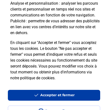
Quels sont les avantages d'être
Analyse et personnalisation
: analyser les parcours
accompagné par un conseiller France
clients et personnaliser en temps réel nos sites et
Services ?
communications en fonction de votre navigation.
Publicité
: permettre de vous adresser des publicités
Qu'est-ce que France Services ?
en lien avec vos centres d’intérêts sur notre site et
en dehors.
En cliquant sur "Accepter et fermer" vous acceptez
tous les cookies. Le bouton "Ne pas accepter et
fermer" vous permet d'indiquer votre refus et seuls
les cookies nécessaires au fonctionnement du site
En Savoir Plus sur DAMVILLERS
seront déposés. Vous pouvez modifier vos choix à
tout moment ou obtenir plus d'informations via
notre politique de cookies
.
Localiser
Liste
Meuse
DAMVILLERS
DAMVILLERS
France services
Accepter et fermer