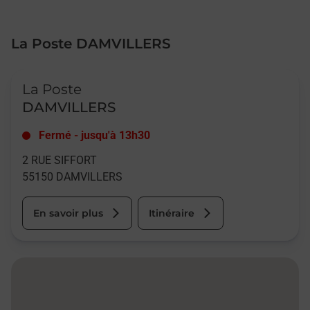
La Poste DAMVILLERS
Le lien s'ouvre dans un nouvel onglet
La Poste
DAMVILLERS
Fermé
-
jusqu'à
13h30
2 RUE SIFFORT
55150
DAMVILLERS
En savoir plus
Itinéraire