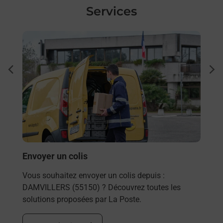
Services
En savoir plus
En sa
Ache
dent
sui
rieur
Vous
ez
de c
ste à
télé
Post
En
Envoyer un colis
Vous souhaitez envoyer un colis depuis :
DAMVILLERS (55150) ? Découvrez toutes les
solutions proposées par La Poste.