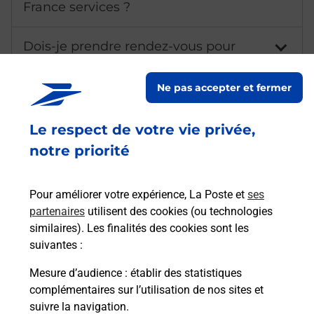
France services ?
Dois-je prendre rendez-vous pour
être accompagné ?
Ne pas accepter et fermer
Comment bénéficier d'un rendez-
vous France Services ?
Le respect de votre vie privée,
notre priorité
Quels sont les documents et
justificatifs à apporter lors du rendez-
vous France Services ?
Pour améliorer votre expérience, La Poste et
ses
partenaires
utilisent des cookies (ou technologies
Quelles sont les démarches
similaires). Les finalités des cookies sont les
administratives qu'il est possible de
suivantes :
réaliser avec un conseiller France
Mesure d’audience
: établir des statistiques
Services ?
complémentaires sur l’utilisation de nos sites et
suivre la navigation.