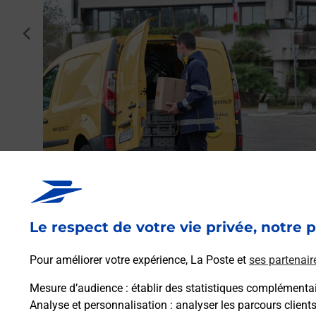
cédent
par La
Envoyer un colis
Vous souhaitez envoyer un colis depuis : COMMERCY
(55200) ? Découvrez toutes les solutions proposées pa
Le respect de votre vie privée, notre p
La Poste.
Pour améliorer votre expérience, La Poste et
ses partenair
En savoir plus
Mesure d’audience
: établir des statistiques complémentair
Analyse et personnalisation
: analyser les parcours client