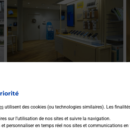
Acheter un iPhone neuf ou reconditionné
A
Vous recherchez un smartphone pas cher proche de chez
V
r
vous ? Découvrez notre offre de téléphones iPhone Apple
riorité
v
dans vos bureaux de Poste à COMMERCY (55200) !
S
es
utilisent des cookies (ou technologies similaires). Les finalité
(
En savoir plus
es sur l’utilisation de nos sites et suivre la navigation.
s et personnaliser en temps réel nos sites et communications en 