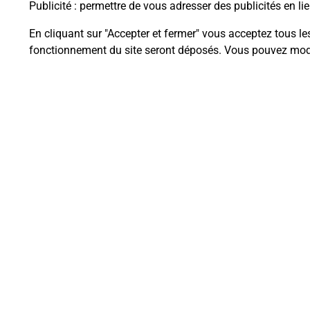
Publicité
: permettre de vous adresser des publicités en lie
En cliquant sur "Accepter et fermer" vous acceptez tous le
fonctionnement du site seront déposés. Vous pouvez modi
Questions fréque
La téléassistance classique avec 
Comment fonctionne la téléassis
Comment est installée la téléassi