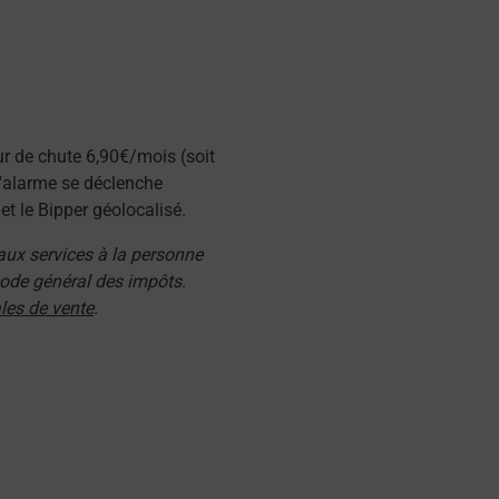
ur de chute 6,90€/mois (soit
l'alarme se déclenche
t le Bipper géolocalisé.
 aux services à la personne
 code général des impôts.
les de vente
.