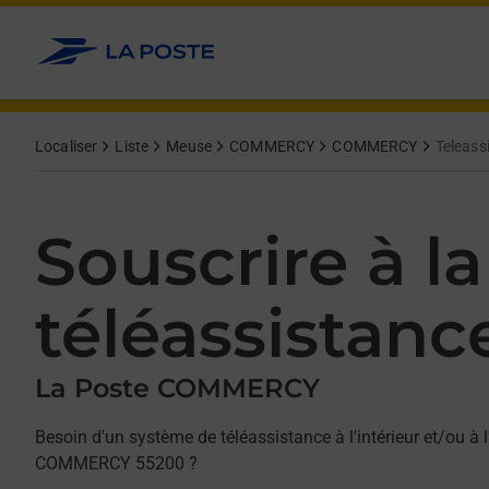
Allez au contenu
Afficher ou masquer la réponse
Afficher ou masquer la réponse
Afficher ou masquer la réponse
Localiser
Liste
Meuse
COMMERCY
COMMERCY
Teleass
Souscrire à la
téléassistanc
La Poste COMMERCY
Besoin d'un système de téléassistance à l'intérieur et/ou à l
COMMERCY 55200 ?