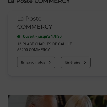
La Poste COMMERCY
Le lien s'ouvre dans un nouvel onglet
La Poste
COMMERCY
Ouvert
-
jusqu'à
17h30
16 PLACE CHARLES DE GAULLE
55200
COMMERCY
En savoir plus
Itinéraire