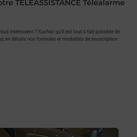
 votre TELEASSISTANCE Téléalarme
ous intéressent ? Sachez qu'il est tout à fait possible de
rez en détails nos formules et modalités de souscription :
n savoir plus
En savo