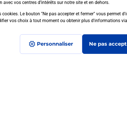
n avec vos centres d’intérêts sur notre site et en dehors.
s cookies. Le bouton "Ne pas accepter et fermer" vous permet d'i
fier vos choix à tout moment ou obtenir plus d'informations vi
mment posées
Personnaliser
Ne pas accept
médaillon d’alarme qu’est ce que c’est
tance classique ?
stance classique ?