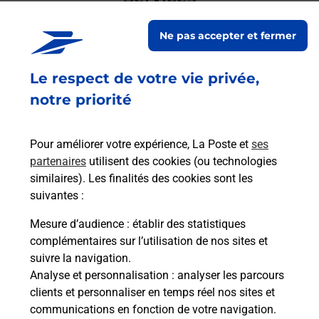
En savoir plus
En sa
Ne pas accepter et fermer
Le respect de votre vie privée,
Ach
dent
sui
notre priorité
rieur
Vous
ez
de c
ste à
télé
Pour améliorer votre expérience, La Poste et
ses
de P
partenaires
utilisent des cookies (ou technologies
similaires). Les finalités des cookies sont les
En
suivantes :
Acheter un iPhone neuf ou reconditionné
Mesure d’audience
: établir des statistiques
Vous recherchez un smartphone pas cher proche
complémentaires sur l’utilisation de nos sites et
de chez vous ? Découvrez notre offre de
suivre la navigation.
téléphones iPhone Apple dans vos bureaux de
Analyse et personnalisation
: analyser les parcours
Poste à BELLEVILLE SUR MEUSE (55430) !
clients et personnaliser en temps réel nos sites et
communications en fonction de votre navigation.