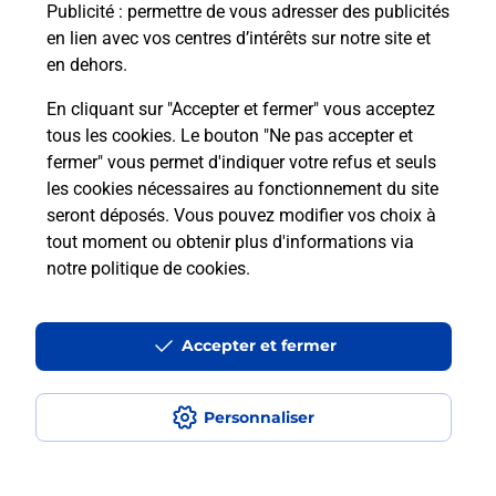
En savoir plus
Publicité
: permettre de vous adresser des publicités
en lien avec vos centres d’intérêts sur notre site et
en dehors.
En cliquant sur "Accepter et fermer" vous acceptez
Questions fréquemment posées
tous les cookies. Le bouton "Ne pas accepter et
fermer" vous permet d'indiquer votre refus et seuls
les cookies nécessaires au fonctionnement du site
Comment retourner un colis acheté
seront déposés. Vous pouvez modifier vos choix à
en ligne depuis votre boîte aux lettres
tout moment ou obtenir plus d'informations via
?
notre politique de cookies
.
Comment envoyer un colis ou faire un
retour chez un e-commerçant sans se
Accepter et fermer
déplacer ?
Personnaliser
Envoyer un petit colis au meilleur
prix ?