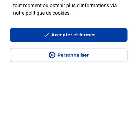
tout moment ou obtenir plus d'informations via
notre politique de cookies
.
La téléassistance classique avec
médaillon d’alarme qu’est ce que
Accepter et fermer
c’est ?
Comment fonctionne la
Personnaliser
téléassistance classique ?
Comment est installée la
téléassistance classique ?
Localiser
Liste
Meurthe-et-Moselle
VILLERS LA MONTAGNE
VILLERS LA MONTAGNE
Teleassistance