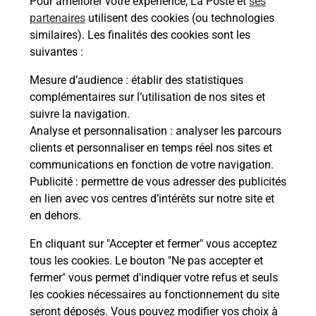
Pour améliorer votre expérience, La Poste et
ses
Ache
dent
sui
partenaires
utilisent des cookies (ou technologies
similaires). Les finalités des cookies sont les
Vous
suivantes :
ns
de c
s à
télé
Mesure d’audience
: établir des statistiques
Post
complémentaires sur l’utilisation de nos sites et
suivre la navigation.
En
Analyse et personnalisation
: analyser les parcours
Envoyer un colis
clients et personnaliser en temps réel nos sites et
communications en fonction de votre navigation.
Vous souhaitez envoyer un colis depuis : VILLERS
Publicité
: permettre de vous adresser des publicités
LA MONTAGNE (54920) ? Découvrez toutes les
en lien avec vos centres d’intérêts sur notre site et
solutions proposées par La Poste.
en dehors.
En savoir plus
En cliquant sur "Accepter et fermer" vous acceptez
tous les cookies. Le bouton "Ne pas accepter et
fermer" vous permet d'indiquer votre refus et seuls
les cookies nécessaires au fonctionnement du site
Questions fréquemment posées
seront déposés. Vous pouvez modifier vos choix à