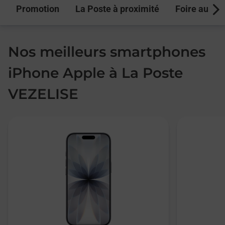
Promotion
La Poste à proximité
Foire aux q
Next
Nos meilleurs smartphones
iPhone Apple à La Poste
VEZELISE