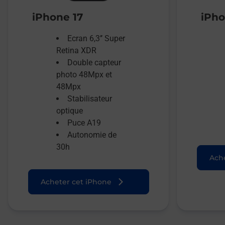
iPhone 17
iPho
Ecran 6,3’’ Super
Retina XDR
Double capteur
photo 48Mpx et
48Mpx
Stabilisateur
optique
Puce A19
Autonomie de
30h
Ache
Acheter cet iPhone