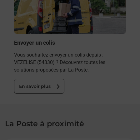
ez
télé
ste à
de P
En
Envoyer un colis
Vous souhaitez envoyer un colis depuis :
VEZELISE (54330) ? Découvrez toutes les
solutions proposées par La Poste.
En savoir plus
La Poste à proximité