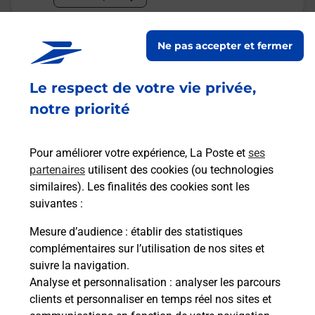
Malin !
Ne pas accepter et fermer
La Poste
Le respect de votre vie privée,
en ligne
notre priorité
Ouvert 24h/24
Pour améliorer votre expérience, La Poste et
ses
En savoir plus
partenaires
utilisent des cookies (ou technologies
similaires). Les finalités des cookies sont les
suivantes :
Recherchez un autre point de contact
Mesure d’audience
: établir des statistiques
complémentaires sur l’utilisation de nos sites et
suivre la navigation.
Analyse et personnalisation
: analyser les parcours
Questions fréquemment posées
clients et personnaliser en temps réel nos sites et