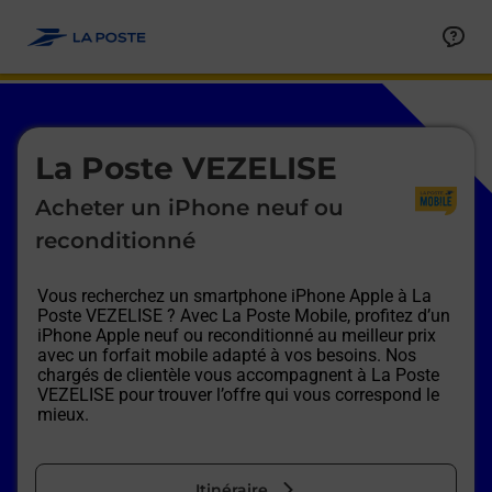
Le lien s'ouvre dans un nouvel onglet
Allez au contenu
Afficher ou masquer la réponse
Afficher ou masquer la réponse
Afficher ou masquer la réponse
Afficher ou masquer la réponse
Afficher ou masquer la réponse
Afficher ou masquer la réponse
Le lien s'ouvre dans un nouvel onglet
La Poste VEZELISE
Acheter un iPhone neuf ou
reconditionné
Vous recherchez un smartphone iPhone Apple à
La
Poste VEZELISE
? Avec La Poste Mobile, profitez d’un
iPhone Apple neuf ou reconditionné au meilleur prix
avec un forfait mobile adapté à vos besoins. Nos
chargés de clientèle vous accompagnent à
La Poste
VEZELISE
pour trouver l’offre qui vous correspond le
mieux.
Itinéraire