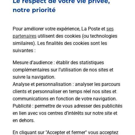
Le respect de votre vie privée,
notre priorité
Recherchez un autre point de contact
Pour améliorer votre expérience, La Poste et
ses
partenaires
utilisent des cookies (ou technologies
Questions fréquemment posées
similaires). Les finalités des cookies sont les
suivantes :
Mesure d’audience
: établir des statistiques
Quel réseau utilise La Poste Mobile ?
complémentaires sur l’utilisation de nos sites et
suivre la navigation.
Analyse et personnalisation
: analyser les parcours
Est-ce que je peux garder mon
numéro de mobile gratuitement ?
clients et personnaliser en temps réel nos sites et
communications en fonction de votre navigation.
Publicité
: permettre de vous adresser des publicités
Est-ce que je peux bénéficier de la 5G
en lien avec vos centres d’intérêts sur notre site et
avec La Poste Mobile ?
en dehors.
Est-ce que je peux utiliser mon forfait
En cliquant sur "Accepter et fermer" vous acceptez