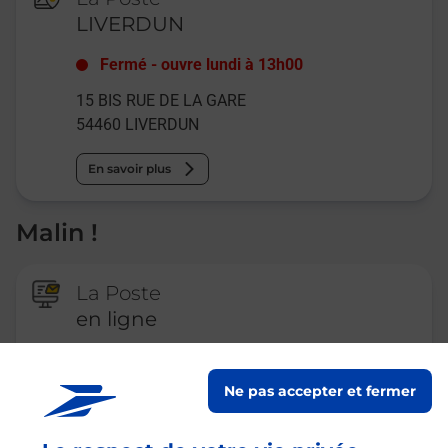
LIVERDUN
Fermé
-
ouvre lundi à
13h00
15 BIS RUE DE LA GARE
54460
LIVERDUN
En savoir plus
Malin !
La Poste
en ligne
Ouvert 24h/24
Ne pas accepter et fermer
En savoir plus