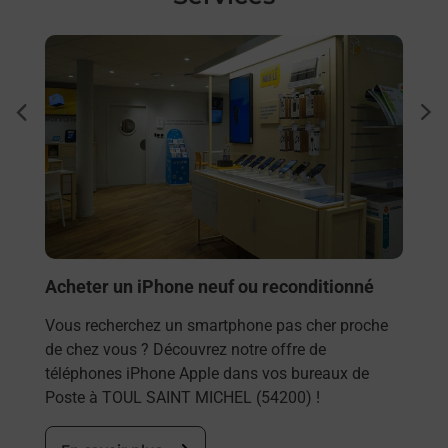
En savoir plus
En sa
Envo
dent
sui
Vous
rieur
SAIN
ez
solu
ste à
En
Acheter un iPhone neuf ou reconditionné
Vous recherchez un smartphone pas cher proche
de chez vous ? Découvrez notre offre de
téléphones iPhone Apple dans vos bureaux de
Poste à TOUL SAINT MICHEL (54200) !