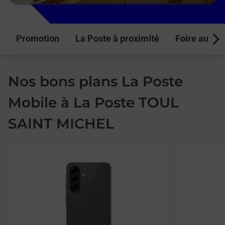
Promotion
La Poste à proximité
Foire aux q
Next
Nos bons plans La Poste
Mobile à La Poste TOUL
SAINT MICHEL