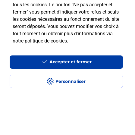
à l’étranger avec La Poste Mobile ?
tous les cookies. Le bouton "Ne pas accepter et
fermer" vous permet d'indiquer votre refus et seuls
les cookies nécessaires au fonctionnement du site
Est-ce que je peux payer mon
seront déposés. Vous pouvez modifier vos choix à
smartphone Samsung en plusieurs
tout moment ou obtenir plus d'informations via
fois avec La Poste Mobile ?
notre politique de cookies
.
Est-ce que je peux assurer mon
smartphone Samsung ?
Accepter et fermer
Personnaliser
Localiser
Liste
Meurthe-et-Moselle
TOUL
TOUL SAINT MICHEL
Acheter un smartphone Samsung
Plan du site