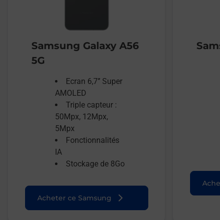
Samsung Galaxy A56
Sams
5G
Ecran 6,7’’ Super
AMOLED
Triple capteur :
50Mpx, 12Mpx,
5Mpx
Fonctionnalités
IA
Stockage de 8Go
Ache
Acheter ce Samsung