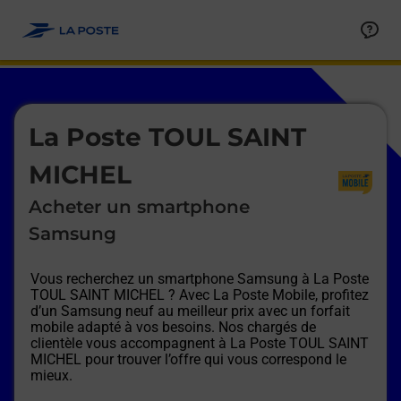
Le lien s'ouvre dans un nouvel onglet
Allez au contenu
Afficher ou masquer la réponse
Afficher ou masquer la réponse
Afficher ou masquer la réponse
Afficher ou masquer la réponse
Afficher ou masquer la réponse
Afficher ou masquer la réponse
Le lien s'ouvre dans un nouvel onglet
La Poste TOUL SAINT
MICHEL
Acheter un smartphone
Samsung
Vous recherchez un smartphone Samsung à
La Poste
TOUL SAINT MICHEL
? Avec La Poste Mobile, profitez
d’un Samsung neuf au meilleur prix avec un forfait
mobile adapté à vos besoins. Nos chargés de
clientèle vous accompagnent à
La Poste TOUL SAINT
MICHEL
pour trouver l’offre qui vous correspond le
mieux.