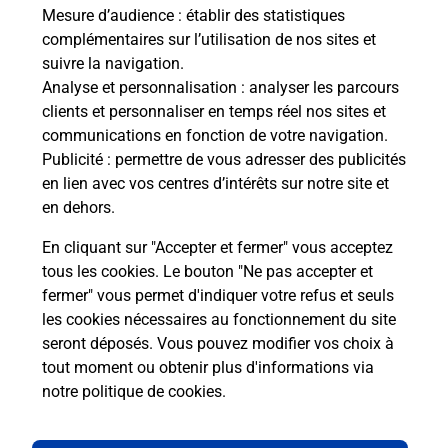
de c
Mesure d’audience
: établir des statistiques
télé
complémentaires sur l’utilisation de nos sites et
Post
suivre la navigation.
Analyse et personnalisation
: analyser les parcours
En
clients et personnaliser en temps réel nos sites et
Envoyer un colis
communications en fonction de votre navigation.
Publicité
: permettre de vous adresser des publicités
Vous souhaitez envoyer un colis depuis : SAINT
en lien avec vos centres d’intérêts sur notre site et
MAX (54130) ? Découvrez toutes les solutions
en dehors.
proposées par La Poste.
En cliquant sur "Accepter et fermer" vous acceptez
En savoir plus
tous les cookies. Le bouton "Ne pas accepter et
fermer" vous permet d'indiquer votre refus et seuls
les cookies nécessaires au fonctionnement du site
seront déposés. Vous pouvez modifier vos choix à
Questions fréquemment posées
tout moment ou obtenir plus d'informations via
notre politique de cookies
.
La téléassistance classique avec