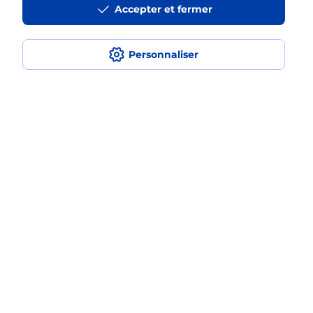
Accepter et fermer
médaillon d’alarme qu’est ce que
c’est ?
Personnaliser
Comment fonctionne la
téléassistance classique ?
Comment est installée la
téléassistance classique ?
Localiser
Liste
Meurthe-et-Moselle
ST MAX
SAINT MAX
Teleassistance
Plan du site