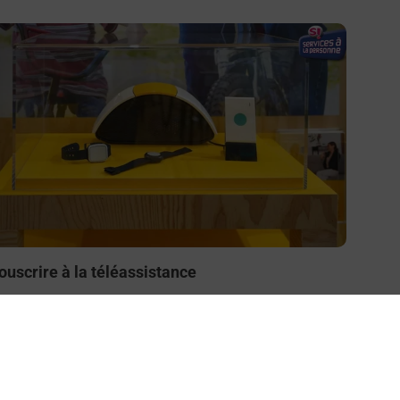
n savoir plus
ouscrire à la téléassistance
esoin d’un système de téléassistance à l’intérieur et/ou
 l’extérieur de votre domicile ? Découvrez les offres
éléalarme dans votre bureau de Poste à SAULXURES
ES NANCY.