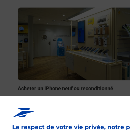
En savoir plus
Acheter un iPhone neuf ou reconditionné
Vous recherchez un smartphone pas cher proche de ch
vous ? Découvrez notre offre de téléphones iPhone App
dans vos bureaux de Poste à SAULXURES LES NANCY
(54420) !
Le respect de votre vie privée, notre p