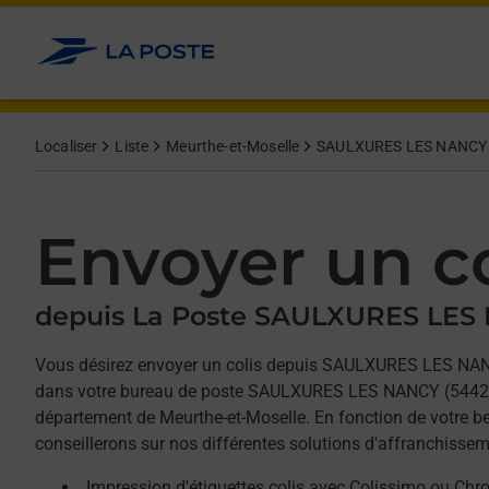
Allez au contenu
Afficher ou masquer la réponse
Afficher ou masquer la réponse
Afficher ou masquer la réponse
Localiser
Liste
Meurthe-et-Moselle
SAULXURES LES NANCY
Envoyer un co
depuis La Poste SAULXURES LES
Vous désirez envoyer un colis depuis SAULXURES LES NA
dans votre bureau de poste SAULXURES LES NANCY (54420)
département de Meurthe-et-Moselle. En fonction de votre b
conseillerons sur nos différentes solutions d'affranchissem
Impression d'étiquettes colis avec Colissimo ou Chr