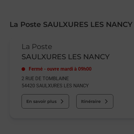
La Poste SAULXURES LES NANCY
Le lien s'ouvre dans un nouvel onglet
La Poste
SAULXURES LES NANCY
Fermé
-
ouvre mardi à
09h00
2 RUE DE TOMBLAINE
54420
SAULXURES LES NANCY
En savoir plus
Itinéraire