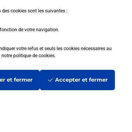
En savoir plus
s des cookies sont les suivantes :
fonction de votre navigation.
ndiquer votre refus et seuls les cookies nécessaires au
a
notre politique de cookies
.
tres ?
er et fermer
Accepter et fermer
ans se déplacer ?