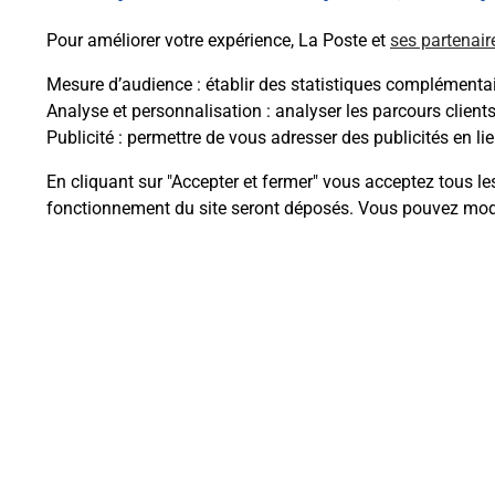
En savoir plus
Pour améliorer votre expérience, La Poste et
ses partenair
Mesure d’audience
: établir des statistiques complémentair
Analyse et personnalisation
: analyser les parcours client
Publicité
: permettre de vous adresser des publicités en lie
Questions fréque
En cliquant sur "Accepter et fermer" vous acceptez tous le
fonctionnement du site seront déposés. Vous pouvez modi
Comment retourner un colis achet
Comment envoyer un colis ou fai
Envoyer un petit colis au meilleur