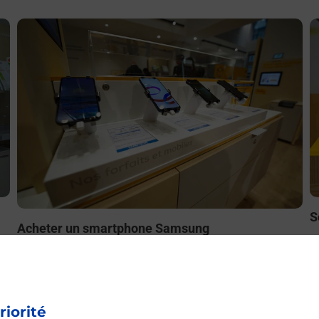
En savoir plus
E
S
Acheter un smartphone Samsung
ez
B
Vous recherchez un smartphone pas cher proche de chez
le
à
vous ? Découvrez notre offre de téléphones mobiles
t
Samsung dans vos bureaux de Poste à SAULXURES LES
L
NANCY (54420) !
riorité