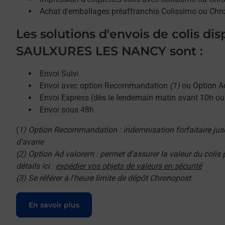
Achat d'emballages préaffranchis Colissimo ou Chr
Les solutions d'envois de colis di
SAULXURES LES NANCY sont :
Envoi Suivi
Envoi avec option Recommandation
(1)
ou Option A
Envoi Express (dès le lendemain matin avant 10h o
Envoi sous 48h
(
1) Option Recommandation : indemnisation forfaitaire jus
d'avarie
(2) Option Ad valorem : permet d'assurer la valeur du colis
détails ici :
expédier vos objets de valeurs en sécurité
(3) Se référer à l'heure limite de dépôt Chronopost
Le lien s'ouvre dans un nouvel onglet
En savoir plus