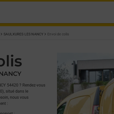
SAULXURES LES NANCY
Envoi de colis
lis
 NANCY
NCY 54420 ? Rendez-vous
, situé dans le
esoin, nous vous
ent :
onopost ;