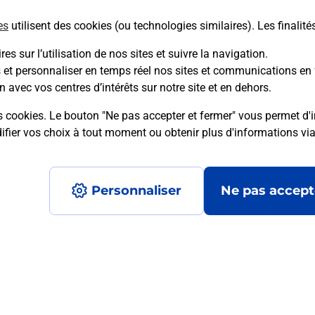
es
utilisent des cookies (ou technologies similaires). Les finalité
En savoir plus
es sur l’utilisation de nos sites et suivre la navigation.
s et personnaliser en temps réel nos sites et communications en 
n avec vos centres d’intérêts sur notre site et en dehors.
mment posées
s cookies. Le bouton "Ne pas accepter et fermer" vous permet d'i
fier vos choix à tout moment ou obtenir plus d'informations vi
é en ligne depuis votre boîte aux let
Personnaliser
Ne pas accept
re un retour chez un e-commerçant s
 prix ?