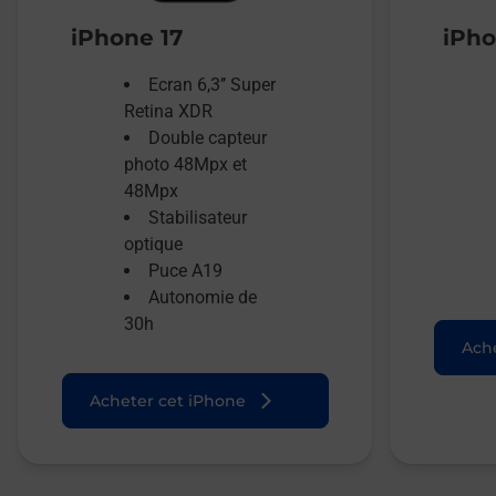
iPhone 17
iPho
Ecran 6,3’’ Super
Retina XDR
Double capteur
photo 48Mpx et
48Mpx
Stabilisateur
optique
Puce A19
Autonomie de
30h
Ache
Acheter cet iPhone