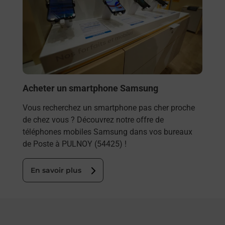
Besoi
et/ou
les 
PUL
En
Acheter un smartphone Samsung
Vous recherchez un smartphone pas cher proche
de chez vous ? Découvrez notre offre de
téléphones mobiles Samsung dans vos bureaux
de Poste à PULNOY (54425) !
En savoir plus