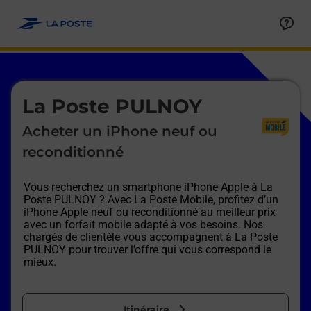
Le lien s'ouvre dans un nouvel onglet
Allez au contenu
Afficher ou masquer la réponse
Afficher ou masquer la réponse
Afficher ou masquer la réponse
Afficher ou masquer la réponse
Afficher ou masquer la réponse
Afficher ou masquer la réponse
Le lien s'ouvre dans un nouvel onglet
La Poste PULNOY
Acheter un iPhone neuf ou
reconditionné
Vous recherchez un smartphone iPhone Apple à
La
Poste PULNOY
? Avec La Poste Mobile, profitez d’un
iPhone Apple neuf ou reconditionné au meilleur prix
avec un forfait mobile adapté à vos besoins. Nos
chargés de clientèle vous accompagnent à
La Poste
PULNOY
pour trouver l’offre qui vous correspond le
mieux.
Itinéraire