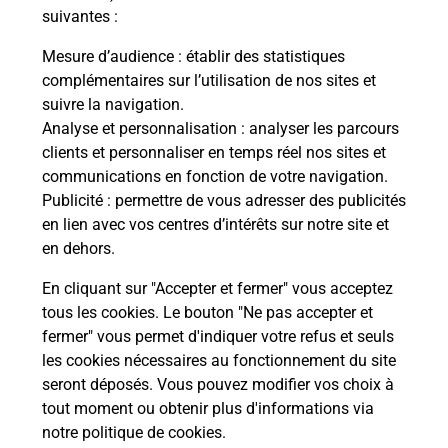
suivantes :
Questions fréquemment posées
Mesure d’audience
: établir des statistiques
complémentaires sur l’utilisation de nos sites et
suivre la navigation.
Quel réseau utilise La Poste Mobile ?
Analyse et personnalisation
: analyser les parcours
clients et personnaliser en temps réel nos sites et
Est-ce que je peux garder mon
communications en fonction de votre navigation.
numéro de mobile gratuitement ?
Publicité
: permettre de vous adresser des publicités
en lien avec vos centres d’intérêts sur notre site et
en dehors.
Est-ce que je peux bénéficier de la 5G
avec La Poste Mobile ?
En cliquant sur "Accepter et fermer" vous acceptez
tous les cookies. Le bouton "Ne pas accepter et
Est-ce que je peux utiliser mon forfait
fermer" vous permet d'indiquer votre refus et seuls
à l’étranger avec La Poste Mobile ?
les cookies nécessaires au fonctionnement du site
seront déposés. Vous pouvez modifier vos choix à
Est-ce que je peux payer mon iPhone
tout moment ou obtenir plus d'informations via
en plusieurs fois avec La Poste Mobile
notre politique de cookies
.