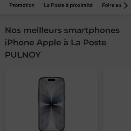
Promotion
La Poste à proximité
Foire aux q
Next
Nos meilleurs smartphones
iPhone Apple à La Poste
PULNOY