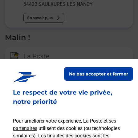
54420
SAULXURES LES NANCY
En savoir plus
Malin !
La Poste
en ligne
Ne pas accepter et fermer
Ouvert 24h/24
En savoir plus
Le respect de votre vie privée,
notre priorité
Recherchez un autre point de contact
Pour améliorer votre expérience, La Poste et
ses
partenaires
utilisent des cookies (ou technologies
similaires). Les finalités des cookies sont les