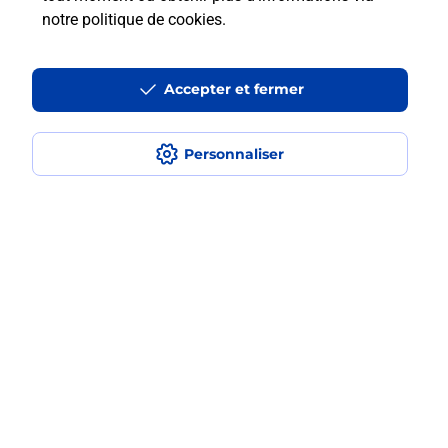
notre politique de cookies
.
La téléassistance classique avec
médaillon d’alarme qu’est ce que
Accepter et fermer
c’est ?
Comment fonctionne la
Personnaliser
téléassistance classique ?
Comment est installée la
téléassistance classique ?
Localiser
Liste
Meurthe-et-Moselle
NANCY
NANCY PORTE SAINT GEORGES
Teleassistance