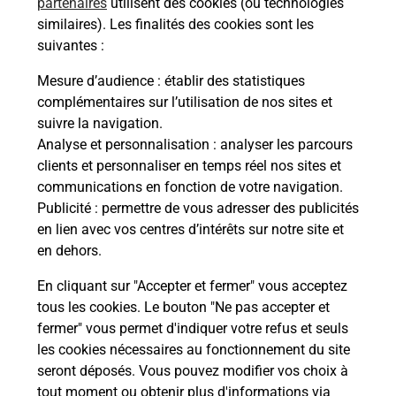
dent
sui
partenaires
utilisent des cookies (ou technologies
similaires). Les finalités des cookies sont les
che
Vous
suivantes :
de c
ux
télé
Mesure d’audience
: établir des statistiques
Post
complémentaires sur l’utilisation de nos sites et
suivre la navigation.
En
Analyse et personnalisation
: analyser les parcours
Envoyer un colis
clients et personnaliser en temps réel nos sites et
communications en fonction de votre navigation.
Vous souhaitez envoyer un colis depuis : NANCY
Publicité
: permettre de vous adresser des publicités
PORTE SAINT GEORGES (54000) ? Découvrez
en lien avec vos centres d’intérêts sur notre site et
toutes les solutions proposées par La Poste.
en dehors.
En savoir plus
En cliquant sur "Accepter et fermer" vous acceptez
tous les cookies. Le bouton "Ne pas accepter et
fermer" vous permet d'indiquer votre refus et seuls
les cookies nécessaires au fonctionnement du site
Questions fréquemment posées
seront déposés. Vous pouvez modifier vos choix à
tout moment ou obtenir plus d'informations via