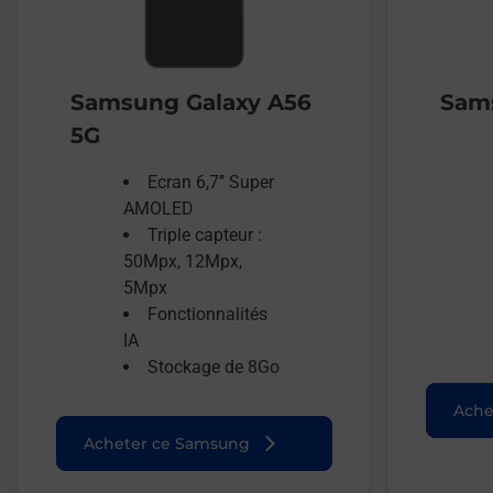
Samsung Galaxy A56
Sams
5G
Ecran 6,7’’ Super
AMOLED
Triple capteur :
50Mpx, 12Mpx,
5Mpx
Fonctionnalités
IA
Stockage de 8Go
Ache
Acheter ce Samsung