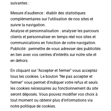
suivantes :
Fermé
-
ouvre vendredi à
09h00
120 RUE DE PARIS
Mesure d’audience
: établir des statistiques
54440
HERSERANGE
complémentaires sur l’utilisation de nos sites et
suivre la navigation.
En savoir plus
Analyse et personnalisation
: analyser les parcours
clients et personnaliser en temps réel nos sites et
communications en fonction de votre navigation.
Malin !
Publicité
: permettre de vous adresser des publicités
en lien avec vos centres d’intérêts sur notre site et
La Poste
en dehors.
en ligne
En cliquant sur "Accepter et fermer" vous acceptez
tous les cookies. Le bouton "Ne pas accepter et
Ouvert 24h/24
fermer" vous permet d'indiquer votre refus et seuls
les cookies nécessaires au fonctionnement du site
En savoir plus
seront déposés. Vous pouvez modifier vos choix à
tout moment ou obtenir plus d'informations via
notre politique de cookies
.
Recherchez un autre point de contact