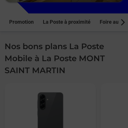
Promotion
La Poste à proximité
Foire aux q
Next
Nos bons plans La Poste
Mobile à La Poste MONT
SAINT MARTIN