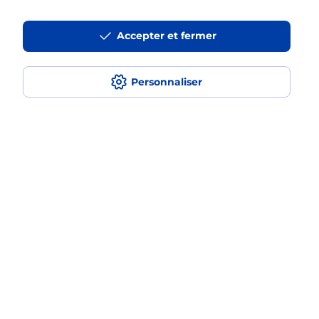
Accepter et fermer
Questions fréquemment posées
Personnaliser
Quel réseau utilise La Poste Mobile ?
Est-ce que je peux garder mon
numéro de mobile gratuitement ?
Est-ce que je peux bénéficier de la 5G
avec La Poste Mobile ?
Est-ce que je peux utiliser mon forfait
à l’étranger avec La Poste Mobile ?