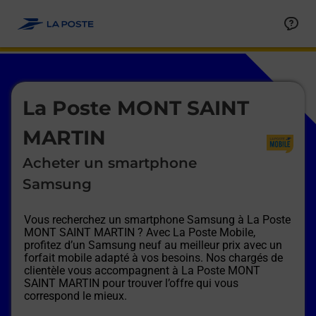
Le lien s'ouvre dans un nouvel onglet
Allez au contenu
Afficher ou masquer la réponse
Afficher ou masquer la réponse
Afficher ou masquer la réponse
Afficher ou masquer la réponse
Afficher ou masquer la réponse
Afficher ou masquer la réponse
Le lien s'ouvre dans un nouvel onglet
La Poste MONT SAINT
MARTIN
Acheter un smartphone
Samsung
Vous recherchez un smartphone Samsung à
La Poste
MONT SAINT MARTIN
? Avec La Poste Mobile,
profitez d’un Samsung neuf au meilleur prix avec un
forfait mobile adapté à vos besoins. Nos chargés de
clientèle vous accompagnent à
La Poste MONT
SAINT MARTIN
pour trouver l’offre qui vous
correspond le mieux.