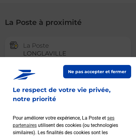
La Poste à proximité
La Poste
LONGLAVILLE
Fermeture Temporaire
Ne pas accepter et fermer
PLACE DU 24 JUILLET 1897
54810
LONGLAVILLE
Le respect de votre vie privée,
En savoir plus
notre priorité
Pour améliorer votre expérience, La Poste et
ses
La Poste
partenaires
utilisent des cookies (ou technologies
HERSERANGE
similaires). Les finalités des cookies sont les