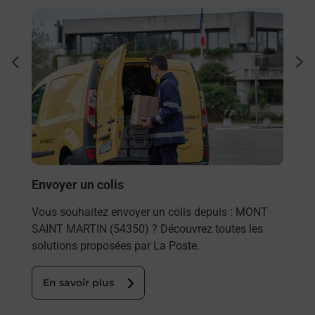
En savoir plus
En sa
à
Ache
dent
sui
Vous
de c
télé
Post
En
Envoyer un colis
Vous souhaitez envoyer un colis depuis : MONT
SAINT MARTIN (54350) ? Découvrez toutes les
solutions proposées par La Poste.
En savoir plus