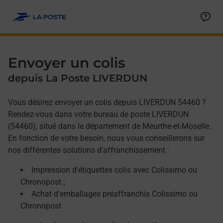
Allez au contenu
Afficher ou masquer la réponse
Afficher ou masquer la réponse
Afficher ou masquer la réponse
Envoyer un colis
depuis La Poste LIVERDUN
Vous désirez envoyer un colis depuis LIVERDUN 54460 ?
Rendez-vous dans votre bureau de poste LIVERDUN
(54460), situé dans le département de Meurthe-et-Moselle.
En fonction de votre besoin, nous vous conseillerons sur
nos différentes solutions d'affranchissement :
Impression d'étiquettes colis avec Colissimo ou
Chronopost ;
Achat d'emballages préaffranchis Colissimo ou
Chronopost