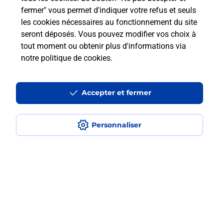
fermer" vous permet d'indiquer votre refus et seuls
les cookies nécessaires au fonctionnement du site
Comment retourner un colis acheté
seront déposés. Vous pouvez modifier vos choix à
en ligne depuis votre boîte aux lettres
tout moment ou obtenir plus d'informations via
?
notre politique de cookies
.
Comment envoyer un colis ou faire un
retour chez un e-commerçant sans se
Accepter et fermer
déplacer ?
Personnaliser
Envoyer un petit colis au meilleur
prix ?
Localiser
Liste
Meurthe-et-Moselle
LIVERDUN
LIVERDUN
Envoi de colis