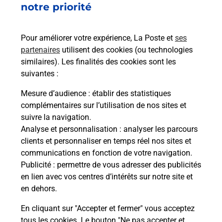
notre priorité
rieur
Vous
ez
de c
ste à
télé
Pour améliorer votre expérience, La Poste et
ses
de P
partenaires
utilisent des cookies (ou technologies
similaires). Les finalités des cookies sont les
En
suivantes :
Acheter un iPhone neuf ou reconditionné
Mesure d’audience
: établir des statistiques
Vous recherchez un smartphone pas cher proche
complémentaires sur l’utilisation de nos sites et
de chez vous ? Découvrez notre offre de
suivre la navigation.
téléphones iPhone Apple dans vos bureaux de
Analyse et personnalisation
: analyser les parcours
Poste à LIVERDUN (54460) !
clients et personnaliser en temps réel nos sites et
communications en fonction de votre navigation.
En savoir plus
Publicité
: permettre de vous adresser des publicités
en lien avec vos centres d’intérêts sur notre site et
en dehors.
En cliquant sur "Accepter et fermer" vous acceptez
Questions fréquemment posées
tous les cookies. Le bouton "Ne pas accepter et