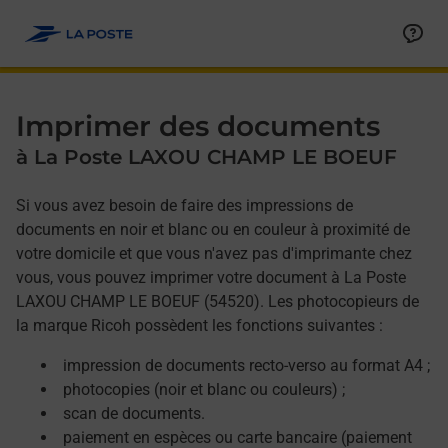
Allez au contenu
Afficher ou masquer la réponse
Afficher ou masquer la réponse
Afficher ou masquer la réponse
Afficher ou masquer la réponse
Imprimer des documents
à La Poste LAXOU CHAMP LE BOEUF
Si vous avez besoin de faire des impressions de
documents en noir et blanc ou en couleur à proximité de
votre domicile et que vous n'avez pas d'imprimante chez
vous, vous pouvez imprimer votre document à La Poste
LAXOU CHAMP LE BOEUF (54520). Les photocopieurs de
la marque Ricoh possèdent les fonctions suivantes :
impression de documents recto-verso au format A4 ;
photocopies (noir et blanc ou couleurs) ;
scan de documents.
paiement en espèces ou carte bancaire (paiement