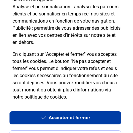
Analyse et personnalisation
: analyser les parcours
Vous souhaitez envoyer un colis depuis : LAXOU
clients et personnaliser en temps réel nos sites et
CHAMP LE BOEUF (54520) ? Découvrez toutes les
communications en fonction de votre navigation.
solutions proposées par La Poste.
Publicité
: permettre de vous adresser des publicités
en lien avec vos centres d’intérêts sur notre site et
En savoir plus
en dehors.
En cliquant sur "Accepter et fermer" vous acceptez
tous les cookies. Le bouton "Ne pas accepter et
fermer" vous permet d'indiquer votre refus et seuls
Questions fréquemment posées
les cookies nécessaires au fonctionnement du site
seront déposés. Vous pouvez modifier vos choix à
tout moment ou obtenir plus d'informations via
Quel est le prix d’une impression ?
notre politique de cookies
.
Où imprimer des documents autour
Accepter et fermer
de moi ?