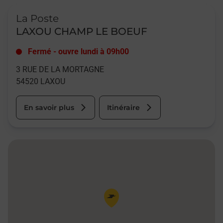
Le lien s'ouvre dans un nouvel onglet
La Poste
LAXOU CHAMP LE BOEUF
Fermé
-
ouvre lundi à
09h00
3 RUE DE LA MORTAGNE
54520
LAXOU
En savoir plus
Itinéraire
Pin de la carte