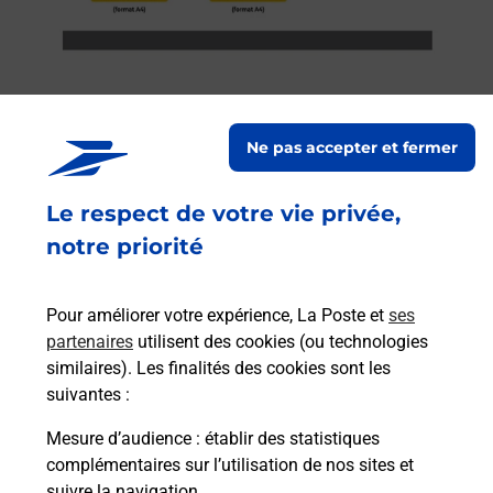
Ne pas accepter et fermer
Services
Le respect de votre vie privée,
En savoir plus
En sa
notre priorité
Ache
dent
sui
Pour améliorer votre expérience, La Poste et
ses
rieur
Vous
partenaires
utilisent des cookies (ou technologies
ez
de c
similaires). Les finalités des cookies sont les
ste à
télé
suivantes :
Post
Mesure d’audience
: établir des statistiques
complémentaires sur l’utilisation de nos sites et
En
Envoyer un colis
suivre la navigation.