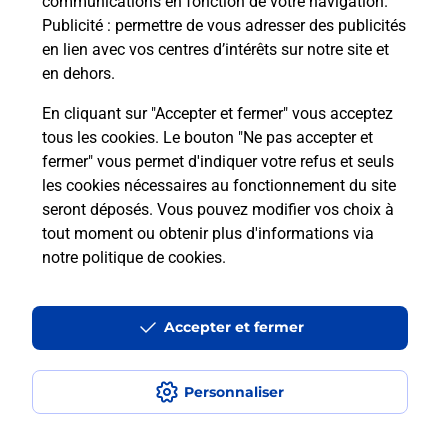
communications en fonction de votre navigation.
Publicité
: permettre de vous adresser des publicités
en lien avec vos centres d’intérêts sur notre site et
Quel réseau utilise La Poste Mobile ?
en dehors.
Est-ce que je peux garder mon
En cliquant sur "Accepter et fermer" vous acceptez
numéro de mobile gratuitement ?
tous les cookies. Le bouton "Ne pas accepter et
fermer" vous permet d'indiquer votre refus et seuls
les cookies nécessaires au fonctionnement du site
Est-ce que je peux bénéficier de la 5G
avec La Poste Mobile ?
seront déposés. Vous pouvez modifier vos choix à
tout moment ou obtenir plus d'informations via
notre politique de cookies
.
Est-ce que je peux utiliser mon forfait
à l’étranger avec La Poste Mobile ?
Accepter et fermer
Est-ce que je peux payer mon iPhone
en plusieurs fois avec La Poste Mobile
?
Personnaliser
Est-ce que je peux assurer mon