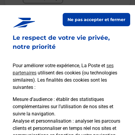
Malin !
Ne pas accepter et fermer
La Poste
Le respect de votre vie privée,
en ligne
notre priorité
Ouvert 24h/24
Pour améliorer votre expérience, La Poste et
ses
En savoir plus
partenaires
utilisent des cookies (ou technologies
similaires). Les finalités des cookies sont les
suivantes :
Recherchez un autre point de contact
Mesure d’audience
: établir des statistiques
complémentaires sur l’utilisation de nos sites et
suivre la navigation.
Analyse et personnalisation
: analyser les parcours
Questions fréquemment posées
clients et personnaliser en temps réel nos sites et