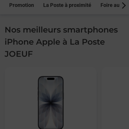
Promotion
La Poste à proximité
Foire aux q
Next
Nos meilleurs smartphones
iPhone Apple à La Poste
JOEUF