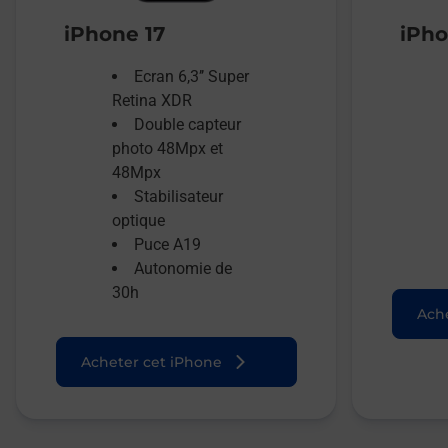
iPhone 17
iPho
Ecran 6,3’’ Super
Retina XDR
Double capteur
photo 48Mpx et
48Mpx
Stabilisateur
optique
Puce A19
Autonomie de
30h
Ache
Acheter cet iPhone