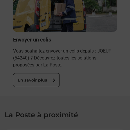
ez
télé
ste à
de P
En
Envoyer un colis
Vous souhaitez envoyer un colis depuis : JOEUF
(54240) ? Découvrez toutes les solutions
proposées par La Poste.
En savoir plus
La Poste à proximité