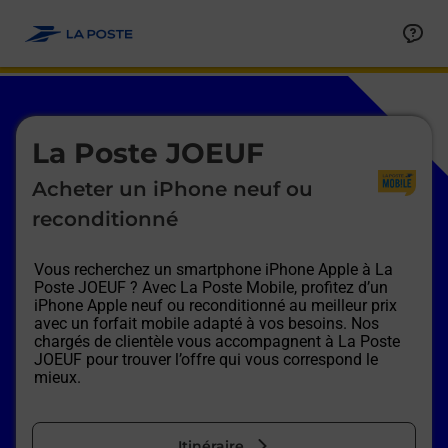
Le lien s'ouvre dans un nouvel onglet
Allez au contenu
Afficher ou masquer la réponse
Afficher ou masquer la réponse
Afficher ou masquer la réponse
Afficher ou masquer la réponse
Afficher ou masquer la réponse
Afficher ou masquer la réponse
Le lien s'ouvre dans un nouvel onglet
La Poste JOEUF
Acheter un iPhone neuf ou
reconditionné
Vous recherchez un smartphone iPhone Apple à
La
Poste JOEUF
? Avec La Poste Mobile, profitez d’un
iPhone Apple neuf ou reconditionné au meilleur prix
avec un forfait mobile adapté à vos besoins. Nos
chargés de clientèle vous accompagnent à
La Poste
JOEUF
pour trouver l’offre qui vous correspond le
mieux.
Itinéraire