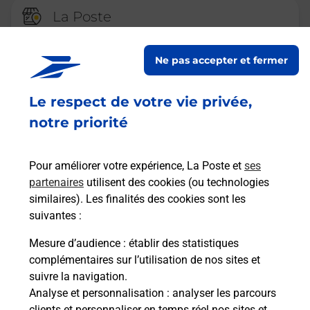
La Poste
CONFLANS EN JARNISY
Ne pas accepter et fermer
Fermeture Temporaire
2 RUE DE VERDUN
Le respect de votre vie privée,
54800
CONFLANS EN JARNISY
notre priorité
En savoir plus
Pour améliorer votre expérience, La Poste et
ses
partenaires
utilisent des cookies (ou technologies
La Poste
similaires). Les finalités des cookies sont les
VALLEROY
suivantes :
Fermé
-
ouvre vendredi à
14h00
Mesure d’audience
: établir des statistiques
1 PLACE DE LA MAIRIE
complémentaires sur l’utilisation de nos sites et
54910
VALLEROY
suivre la navigation.
Analyse et personnalisation
: analyser les parcours
En savoir plus
clients et personnaliser en temps réel nos sites et