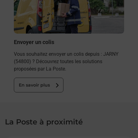
 ?
télé
de P
En
Envoyer un colis
Vous souhaitez envoyer un colis depuis : JARNY
(54800) ? Découvrez toutes les solutions
proposées par La Poste.
En savoir plus
La Poste à proximité