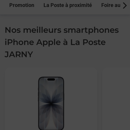
Promotion
La Poste à proximité
Foire aux q
Next
Nos meilleurs smartphones
iPhone Apple à La Poste
JARNY