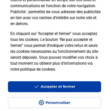
communications en fonction de votre navigation.
Publicité
: permettre de vous adresser des publicités
Malin !
en lien avec vos centres d’intérêts sur notre site et
en dehors.
La Poste
En cliquant sur "Accepter et fermer" vous acceptez
en ligne
tous les cookies. Le bouton "Ne pas accepter et
fermer" vous permet d'indiquer votre refus et seuls
Ouvert 24h/24
les cookies nécessaires au fonctionnement du site
seront déposés. Vous pouvez modifier vos choix à
En savoir plus
tout moment ou obtenir plus d'informations via
notre politique de cookies
.
Recherchez un autre point de contact
Accepter et fermer
Questions fréquemment posées
Personnaliser