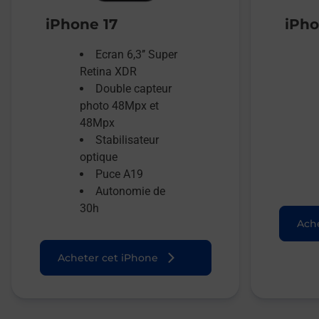
iPhone 17
iPho
Ecran 6,3’’ Super
Retina XDR
Double capteur
photo 48Mpx et
48Mpx
Stabilisateur
optique
Puce A19
Autonomie de
30h
Ache
Acheter cet iPhone