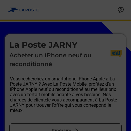
Le lien s'ouvre dans un nouvel onglet
Allez au contenu
Afficher ou masquer la réponse
Afficher ou masquer la réponse
Afficher ou masquer la réponse
Afficher ou masquer la réponse
Afficher ou masquer la réponse
Afficher ou masquer la réponse
Le lien s'ouvre dans un nouvel onglet
La Poste JARNY
Acheter un iPhone neuf ou
reconditionné
Vous recherchez un smartphone iPhone Apple à
La
Poste JARNY
? Avec La Poste Mobile, profitez d’un
iPhone Apple neuf ou reconditionné au meilleur prix
avec un forfait mobile adapté à vos besoins. Nos
chargés de clientèle vous accompagnent à
La Poste
JARNY
pour trouver l’offre qui vous correspond le
mieux.
Itinéraire