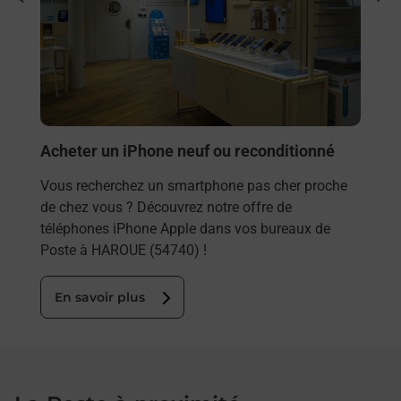
Vous
rieur
(547
ez
prop
ste à
En
Acheter un iPhone neuf ou reconditionné
Vous recherchez un smartphone pas cher proche
de chez vous ? Découvrez notre offre de
téléphones iPhone Apple dans vos bureaux de
Poste à HAROUE (54740) !
En savoir plus