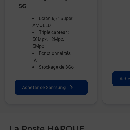
5G
Ecran 6,7’’ Super
AMOLED
Triple capteur :
50Mpx, 12Mpx,
5Mpx
Fonctionnalités
IA
Stockage de 8Go
Ache
Acheter ce Samsung
La Poste HAROUE