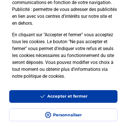
communications en fonction de votre navigation.
Questions fréquemment posées
Publicité
: permettre de vous adresser des publicités
en lien avec vos centres d’intérêts sur notre site et
en dehors.
Quel réseau utilise La Poste Mobile ?
En cliquant sur "Accepter et fermer" vous acceptez
tous les cookies. Le bouton "Ne pas accepter et
Est-ce que je peux garder mon
fermer" vous permet d'indiquer votre refus et seuls
numéro de mobile gratuitement ?
les cookies nécessaires au fonctionnement du site
seront déposés. Vous pouvez modifier vos choix à
tout moment ou obtenir plus d'informations via
Est-ce que je peux bénéficier de la 5G
avec La Poste Mobile ?
notre politique de cookies
.
Est-ce que je peux utiliser mon forfait
Accepter et fermer
à l’étranger avec La Poste Mobile ?
Est-ce que je peux payer mon
Personnaliser
smartphone Samsung en plusieurs
fois avec La Poste Mobile ?