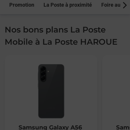
Promotion
La Poste à proximité
Foire aux q
Next
Nos bons plans La Poste
Mobile à La Poste HAROUE
Samsung Galaxy A56
Sams