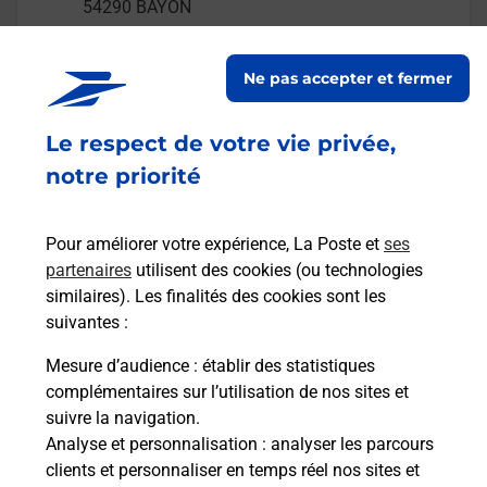
54290
BAYON
En savoir plus
Ne pas accepter et fermer
Malin !
Le respect de votre vie privée,
notre priorité
La Poste
en ligne
Pour améliorer votre expérience, La Poste et
ses
Ouvert 24h/24
partenaires
utilisent des cookies (ou technologies
similaires). Les finalités des cookies sont les
En savoir plus
suivantes :
Mesure d’audience
: établir des statistiques
complémentaires sur l’utilisation de nos sites et
Recherchez un autre point de contact
suivre la navigation.
Analyse et personnalisation
: analyser les parcours
clients et personnaliser en temps réel nos sites et