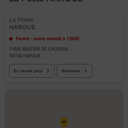
Le lien s'ouvre dans un nouvel onglet
La Poste
HAROUE
Fermé
-
ouvre samedi à
12h00
5 RUE BEATRIX DE CHOISEUL
54740
HAROUE
En savoir plus
Itinéraire
Pin de la carte