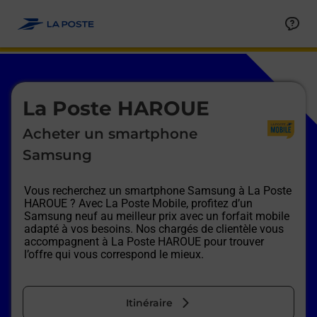
Le lien s'ouvre dans un nouvel onglet
Allez au contenu
Afficher ou masquer la réponse
Afficher ou masquer la réponse
Afficher ou masquer la réponse
Afficher ou masquer la réponse
Afficher ou masquer la réponse
Afficher ou masquer la réponse
Le lien s'ouvre dans un nouvel onglet
La Poste HAROUE
Acheter un smartphone
Samsung
Vous recherchez un smartphone Samsung à
La Poste
HAROUE
? Avec La Poste Mobile, profitez d’un
Samsung neuf au meilleur prix avec un forfait mobile
adapté à vos besoins. Nos chargés de clientèle vous
accompagnent à
La Poste HAROUE
pour trouver
l’offre qui vous correspond le mieux.
Itinéraire