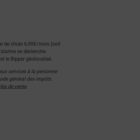
ur de chute 6,90€/mois (soit
l'alarme se déclenche
t le Bipper géolocalisé.
 aux services à la personne
 code général des impôts.
les de vente
.