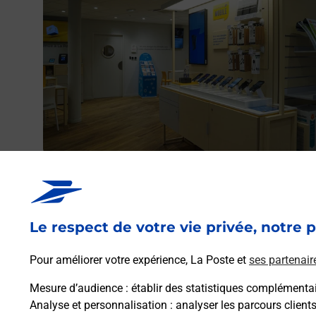
Acheter un iPhone neuf ou reconditionné
Vous recherchez un smartphone pas cher proche de ch
vous ? Découvrez notre offre de téléphones iPhone App
Le respect de votre vie privée, notre p
dans vos bureaux de Poste à CRUSNES (54680) !
Pour améliorer votre expérience, La Poste et
ses partenair
En savoir plus
Mesure d’audience
: établir des statistiques complémentair
Analyse et personnalisation
: analyser les parcours client