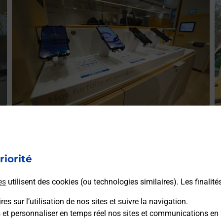
E
Acheter un smartphone Samsung
ez
V
Vous recherchez un smartphone pas cher proche de chez
le
(
riorité
vous ? Découvrez notre offre de téléphones mobiles
L
Samsung dans vos bureaux de Poste à CRUSNES
es
utilisent des cookies (ou technologies similaires). Les finalité
(54680) !
es sur l’utilisation de nos sites et suivre la navigation.
En savoir plus
s et personnaliser en temps réel nos sites et communications en 