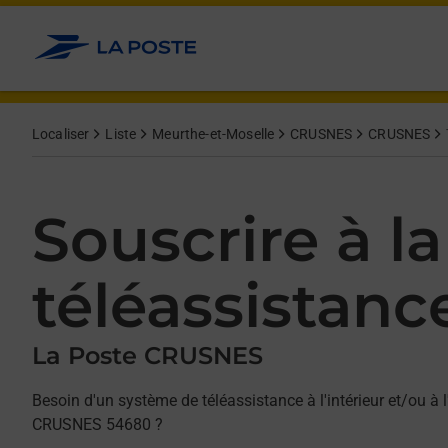
Allez au contenu
Afficher ou masquer la réponse
Afficher ou masquer la réponse
Afficher ou masquer la réponse
Localiser
Liste
Meurthe-et-Moselle
CRUSNES
CRUSNES
Souscrire à la
téléassistanc
La Poste CRUSNES
Besoin d'un système de téléassistance à l'intérieur et/ou à l
CRUSNES 54680 ?