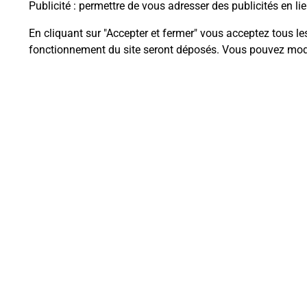
Publicité
: permettre de vous adresser des publicités en lie
En cliquant sur "Accepter et fermer" vous acceptez tous le
fonctionnement du site seront déposés. Vous pouvez modi
Questions fréque
La téléassistance classique avec 
Comment fonctionne la téléassis
Comment est installée la téléassi