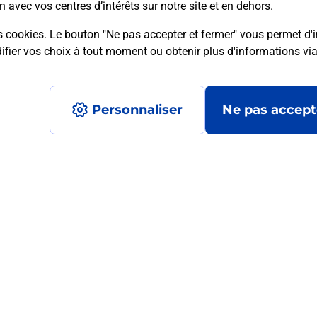
n avec vos centres d’intérêts sur notre site et en dehors.
s cookies. Le bouton "Ne pas accepter et fermer" vous permet d'i
fier vos choix à tout moment ou obtenir plus d'informations vi
mment posées
Personnaliser
Ne pas accept
médaillon d’alarme qu’est ce que c’est
tance classique ?
stance classique ?