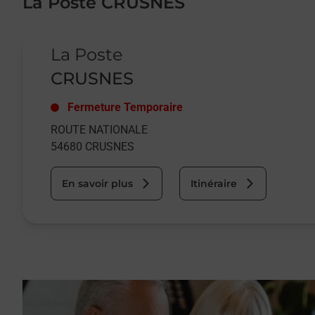
La Poste CRUSNES
Le lien s'ouvre dans un nouvel onglet
La Poste
CRUSNES
Fermeture Temporaire
ROUTE NATIONALE
54680
CRUSNES
En savoir plus
Itinéraire