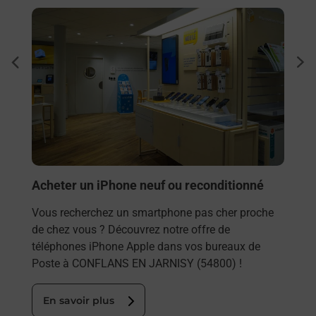
En savoir plus
En sa
Envo
dent
sui
Vous
rieur
CONF
ez
tout
ste à
En
Acheter un iPhone neuf ou reconditionné
Vous recherchez un smartphone pas cher proche
de chez vous ? Découvrez notre offre de
téléphones iPhone Apple dans vos bureaux de
Poste à CONFLANS EN JARNISY (54800) !
En savoir plus