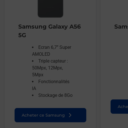
Samsung Galaxy A56
Sams
5G
Ecran 6,7’’ Super
AMOLED
Triple capteur :
50Mpx, 12Mpx,
5Mpx
Fonctionnalités
IA
Stockage de 8Go
Ache
Acheter ce Samsung