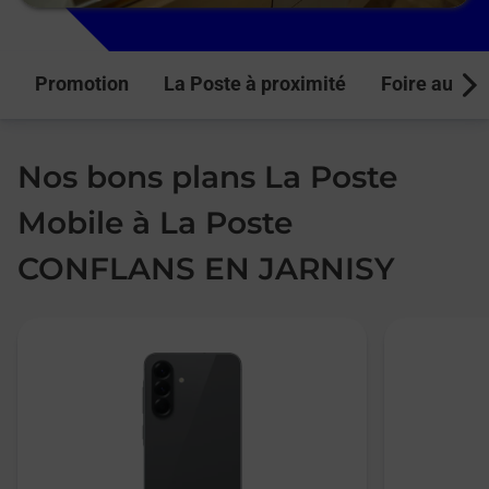
Promotion
La Poste à proximité
Foire aux q
Next
Nos bons plans La Poste
Mobile à La Poste
CONFLANS EN JARNISY