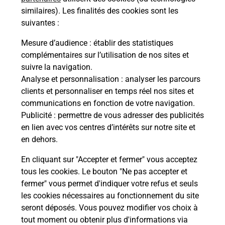
Recherchez un autre point de contact
similaires). Les finalités des cookies sont les
suivantes :
Mesure d’audience
: établir des statistiques
complémentaires sur l’utilisation de nos sites et
Questions fréquemment posées
suivre la navigation.
Analyse et personnalisation
: analyser les parcours
clients et personnaliser en temps réel nos sites et
Quel réseau utilise La Poste Mobile ?
communications en fonction de votre navigation.
Publicité
: permettre de vous adresser des publicités
en lien avec vos centres d’intérêts sur notre site et
Est-ce que je peux garder mon
en dehors.
numéro de mobile gratuitement ?
En cliquant sur "Accepter et fermer" vous acceptez
Est-ce que je peux bénéficier de la 5G
tous les cookies. Le bouton "Ne pas accepter et
avec La Poste Mobile ?
fermer" vous permet d'indiquer votre refus et seuls
les cookies nécessaires au fonctionnement du site
seront déposés. Vous pouvez modifier vos choix à
Est-ce que je peux utiliser mon forfait
à l’étranger avec La Poste Mobile ?
tout moment ou obtenir plus d'informations via