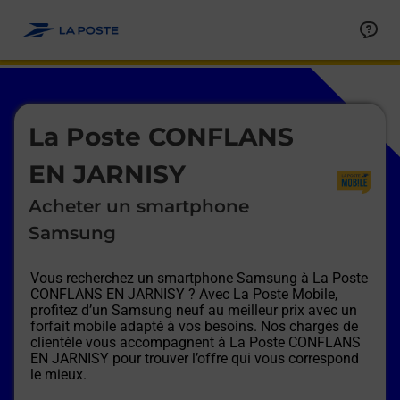
Le lien s'ouvre dans un nouvel onglet
Allez au contenu
Afficher ou masquer la réponse
Afficher ou masquer la réponse
Afficher ou masquer la réponse
Afficher ou masquer la réponse
Afficher ou masquer la réponse
Afficher ou masquer la réponse
Le lien s'ouvre dans un nouvel onglet
La Poste CONFLANS
EN JARNISY
Acheter un smartphone
Samsung
Vous recherchez un smartphone Samsung à
La Poste
CONFLANS EN JARNISY
? Avec La Poste Mobile,
profitez d’un Samsung neuf au meilleur prix avec un
forfait mobile adapté à vos besoins. Nos chargés de
clientèle vous accompagnent à
La Poste CONFLANS
EN JARNISY
pour trouver l’offre qui vous correspond
le mieux.