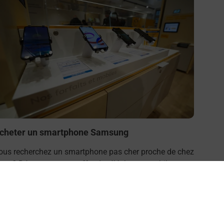
cheter un smartphone Samsung
ous recherchez un smartphone pas cher proche de chez
ous ? Découvrez notre offre de téléphones mobiles
amsung dans vos bureaux de Poste à BLAINVILLE SUR
 EAU (54360) !
En savoir plus