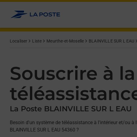
Allez au contenu
Afficher ou masquer la réponse
Afficher ou masquer la réponse
Afficher ou masquer la réponse
Localiser
Liste
Meurthe-et-Moselle
BLAINVILLE SUR L EAU
Souscrire à la
téléassistanc
La Poste BLAINVILLE SUR L EAU
Besoin d'un système de téléassistance à l'intérieur et/ou à l
BLAINVILLE SUR L EAU 54360 ?