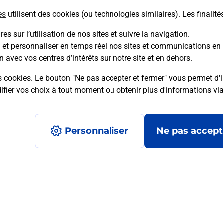
es
utilisent des cookies (ou technologies similaires). Les finalité
es sur l’utilisation de nos sites et suivre la navigation.
s et personnaliser en temps réel nos sites et communications en 
mment posées
n avec vos centres d’intérêts sur notre site et en dehors.
s cookies. Le bouton "Ne pas accepter et fermer" vous permet d'i
fier vos choix à tout moment ou obtenir plus d'informations vi
médaillon d’alarme qu’est ce que c’est
Personnaliser
Ne pas accept
tance classique ?
stance classique ?