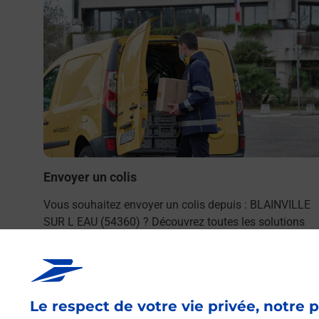
Envoyer un colis
Vous souhaitez envoyer un colis depuis : BLAINVILLE
SUR L EAU (54360) ? Découvrez toutes les solutions
proposées par La Poste.
En savoir plus
Le respect de votre vie privée, notre p