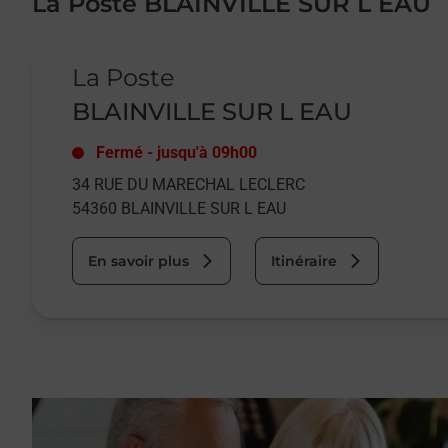
La Poste BLAINVILLE SUR L EAU
Le lien s'ouvre dans un nouvel onglet
La Poste
BLAINVILLE SUR L EAU
Fermé
-
jusqu'à
09h00
34 RUE DU MARECHAL LECLERC
54360
BLAINVILLE SUR L EAU
En savoir plus
Itinéraire