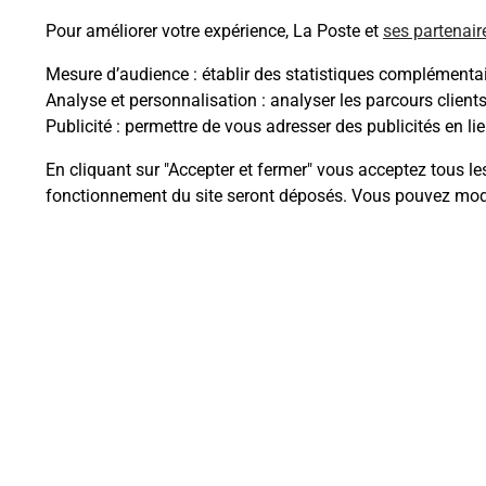
Pour améliorer votre expérience, La Poste et
ses partenair
Mesure d’audience
: établir des statistiques complémentair
Analyse et personnalisation
: analyser les parcours client
Questions fréque
Publicité
: permettre de vous adresser des publicités en lie
En cliquant sur "Accepter et fermer" vous acceptez tous le
fonctionnement du site seront déposés. Vous pouvez modi
La téléassistance classique avec 
Comment fonctionne la téléassis
Comment est installée la téléassi