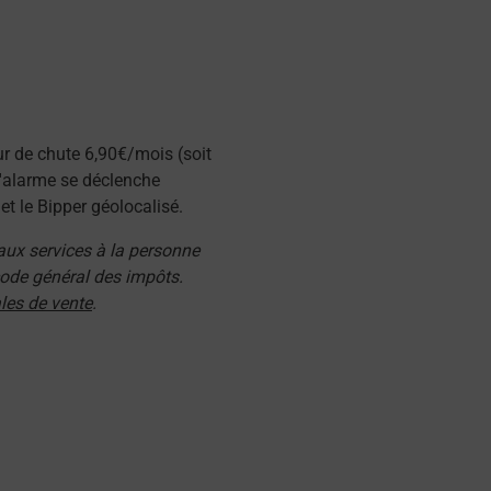
ur de chute 6,90€/mois (soit
l'alarme se déclenche
t le Bipper géolocalisé.
 aux services à la personne
 code général des impôts.
les de vente
.