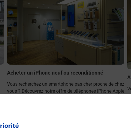
Acheter un iPhone neuf ou reconditionné
A
Vous recherchez un smartphone pas cher proche de chez
V
vous ? Découvrez notre offre de téléphones iPhone Apple
v
dans vos bureaux de Poste à BLAINVILLE SUR L EAU
S
(54360) !
L
En savoir plus
riorité