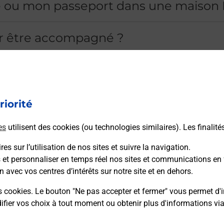
ité ou mon passeport dans une maison 
ur être accompagné ?
vous France Services ?
ficatifs à apporter lors du rendez-vou
riorité
es
utilisent des cookies (ou technologies similaires). Les finalité
stratives qu'il est possible de réalise
es sur l’utilisation de nos sites et suivre la navigation.
s et personnaliser en temps réel nos sites et communications en 
n avec vos centres d’intérêts sur notre site et en dehors.
accompagné par un conseiller France 
s cookies. Le bouton "Ne pas accepter et fermer" vous permet d'i
fier vos choix à tout moment ou obtenir plus d'informations vi