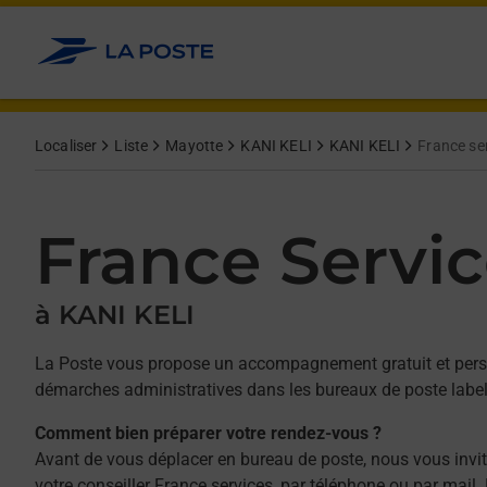
Allez au contenu
Afficher ou masquer la réponse
Afficher ou masquer la réponse
Afficher ou masquer la réponse
Afficher ou masquer la réponse
Afficher ou masquer la réponse
Afficher ou masquer la réponse
Afficher ou masquer la réponse
Afficher ou masquer la réponse
Afficher ou masquer la réponse
Afficher ou masquer le contenu
Localiser
Liste
Mayotte
KANI KELI
KANI KELI
France se
France Servi
à KANI KELI
La Poste vous propose un accompagnement gratuit et perso
démarches administratives dans les bureaux de poste labell
Comment bien préparer votre rendez-vous ?
Avant de vous déplacer en bureau de poste, nous vous invi
votre conseiller France services, par téléphone ou par mail.