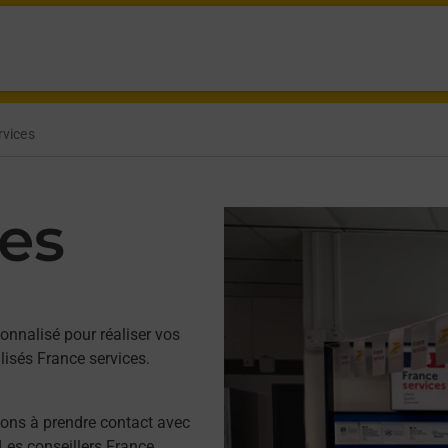
rvices
ces
nnalisé pour réaliser vos
isés France services.
tons à prendre contact avec
 Les conseillers France