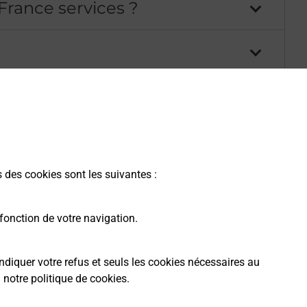
France services ?
s France Services ?
s des cookies sont les suivantes :
r avec un conseiller France
fonction de votre navigation.
Services ?
ndiquer votre refus et seuls les cookies nécessaires au
a
notre politique de cookies
.