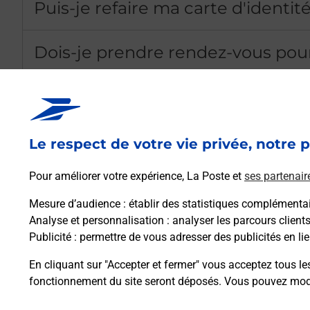
Puis-je refaire ma carte d'ident
Dois-je prendre rendez-vous po
Comment bénéficier d'un rendez-
Quels sont les documents et justi
Le respect de votre vie privée, notre p
Pour améliorer votre expérience, La Poste et
ses partenair
Quelles sont les démarches admini
Services ?
Mesure d’audience
: établir des statistiques complémentair
Analyse et personnalisation
: analyser les parcours client
Publicité
: permettre de vous adresser des publicités en lie
Quels sont les avantages d'être 
En cliquant sur "Accepter et fermer" vous acceptez tous le
fonctionnement du site seront déposés. Vous pouvez modi
Qu'est-ce que France Services ?