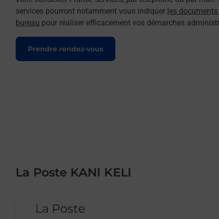
services pourront notamment vous indiquer
les documents e
bureau
pour réaliser efficacement vos démarches administr
Prendre rendez-vous
La Poste KANI KELI
Le lien s'ouvre dans un nouvel onglet
La Poste