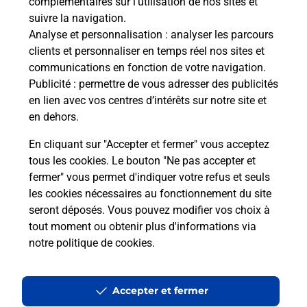
complémentaires sur l’utilisation de nos sites et
Questions fréquemment posées
suivre la navigation.
Analyse et personnalisation
: analyser les parcours
clients et personnaliser en temps réel nos sites et
Quel réseau utilise La Poste Mobile ?
communications en fonction de votre navigation.
Publicité
: permettre de vous adresser des publicités
en lien avec vos centres d’intérêts sur notre site et
Est-ce que je peux garder mon
en dehors.
numéro de mobile gratuitement ?
En cliquant sur "Accepter et fermer" vous acceptez
Est-ce que je peux bénéficier de la 5G
tous les cookies. Le bouton "Ne pas accepter et
avec La Poste Mobile ?
fermer" vous permet d'indiquer votre refus et seuls
les cookies nécessaires au fonctionnement du site
seront déposés. Vous pouvez modifier vos choix à
Est-ce que je peux utiliser mon forfait
à l’étranger avec La Poste Mobile ?
tout moment ou obtenir plus d'informations via
notre politique de cookies
.
Est-ce que je peux payer mon iPhone
en plusieurs fois avec La Poste Mobile
Accepter et fermer
?