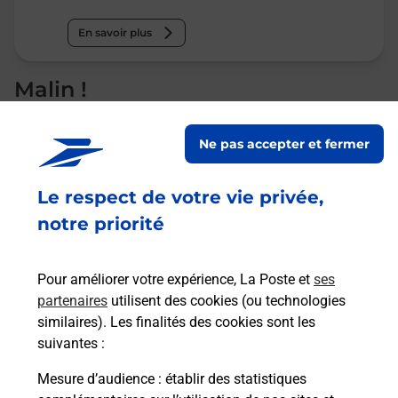
En savoir plus
Malin !
La Poste
Ne pas accepter et fermer
en ligne
Le respect de votre vie privée,
Ouvert 24h/24
notre priorité
En savoir plus
Pour améliorer votre expérience, La Poste et
ses
partenaires
utilisent des cookies (ou technologies
Recherchez un autre point de contact
similaires). Les finalités des cookies sont les
suivantes :
Mesure d’audience
: établir des statistiques