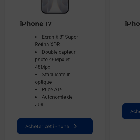
iPhone 17
iPho
Ecran 6,3’’ Super
Retina XDR
Double capteur
photo 48Mpx et
48Mpx
Stabilisateur
optique
Puce A19
Autonomie de
30h
Ache
Acheter cet iPhone