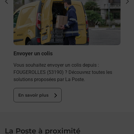
Ach
dent
sui
rieur
Vous
ez
de c
ste à
télé
de P
En
Envoyer un colis
Vous souhaitez envoyer un colis depuis :
FOUGEROLLES (53190) ? Découvrez toutes les
solutions proposées par La Poste.
En savoir plus
La Poste à proximité