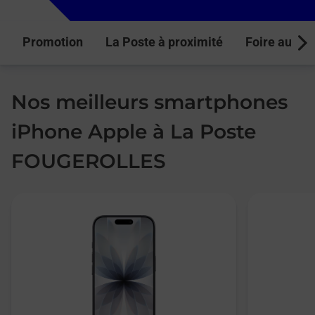
Promotion
La Poste à proximité
Foire aux q
Next
Nos meilleurs smartphones
iPhone Apple à La Poste
FOUGEROLLES