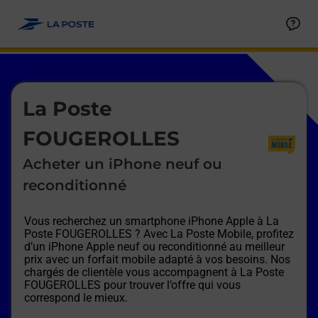
Le lien s'ouvre dans un nouvel onglet
Allez au contenu
Afficher ou masquer la réponse
Afficher ou masquer la réponse
Afficher ou masquer la réponse
Afficher ou masquer la réponse
Afficher ou masquer la réponse
Afficher ou masquer la réponse
Le lien s'ouvre dans un nouvel onglet
La Poste
FOUGEROLLES
Acheter un iPhone neuf ou
reconditionné
Vous recherchez un smartphone iPhone Apple à
La
Poste FOUGEROLLES
? Avec La Poste Mobile, profitez
d’un iPhone Apple neuf ou reconditionné au meilleur
prix avec un forfait mobile adapté à vos besoins. Nos
chargés de clientèle vous accompagnent à
La Poste
FOUGEROLLES
pour trouver l’offre qui vous
correspond le mieux.