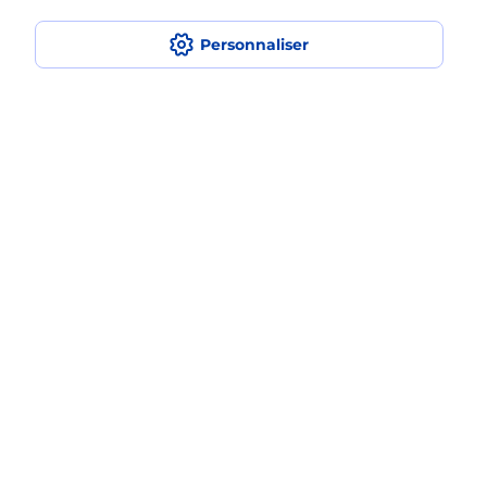
Est-ce que je peux assurer mon
Personnaliser
iPhone ?
Localiser
Liste
Mayenne
FOUGEROLLES DU PLESSIS
FOUGEROLLES
Acheter un iPhone neuf ou reconditionné
Plan du site
Accessibilité : partiellement conforme
Conditions contractuelles
Mentions légales