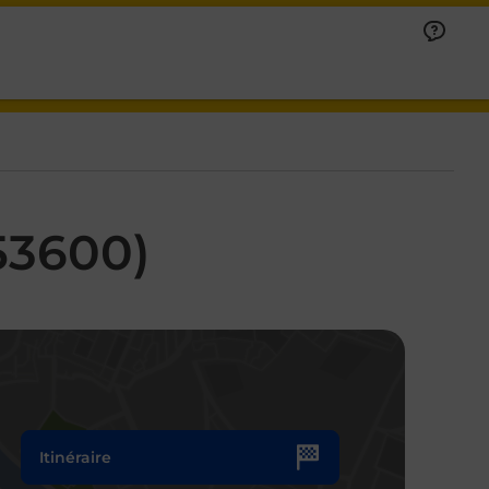
53600)
Itinéraire