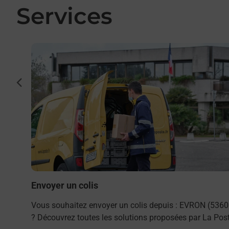
Services
En savoir plus
cédent
to ou
ouvrez
Envoyer un colis
Vous souhaitez envoyer un colis depuis : EVRON (5360
? Découvrez toutes les solutions proposées par La Post