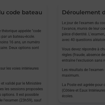
 du code bateau
Déroulement d
Le jour de l'examen du cod
l'avance, munis de leur co
ve théorique appelée "code
pièce d'identité. L'examen,
 par un bateau-école.
avec 40 questions aléatoir
 moins 16 ans, un numéro
caire. Deux options sont
Vous devez répondre à ch
règles (fraude, absence de
entraîne l'exclusion sans
sur les voies intérieures
Les résultats de l'examen
maximum.
 et validé par le Ministère
La Poste est agréée pour 
utes les sessions proposées
(Côtière et Eaux Intérieur
 options. Il est possible
écoles.
 de l'examen (23h59), sauf