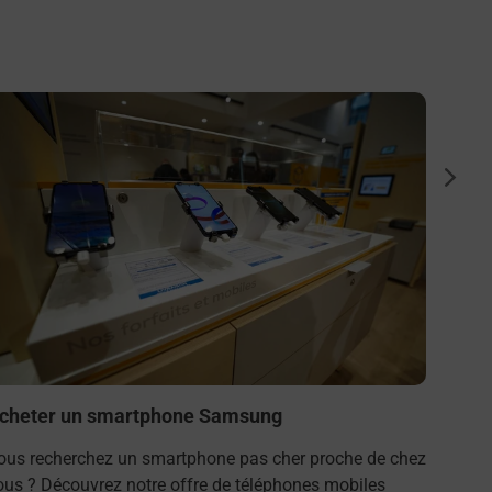
n savoir plus
En savo
Photo
suiva
Vous c
? Retr
En s
cheter un smartphone Samsung
ous recherchez un smartphone pas cher proche de chez
ous ? Découvrez notre offre de téléphones mobiles