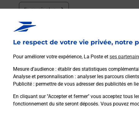
En savoir plus
Le respect de votre vie privée, notre p
Pour améliorer votre expérience, La Poste et
ses partenair
Foire aux questio
Mesure d’audience
: établir des statistiques complémentair
Analyse et personnalisation
: analyser les parcours client
Publicité
: permettre de vous adresser des publicités en lie
Quel âge minimum faut-il pour pa
En cliquant sur "Accepter et fermer" vous acceptez tous le
fonctionnement du site seront déposés. Vous pouvez modi
Combien coûte le code bateau ?
Combien de temps est valable le