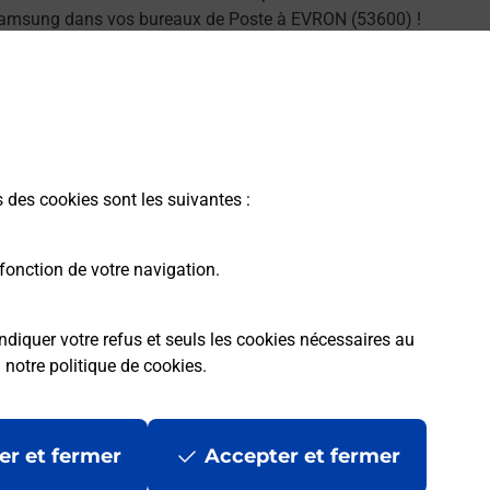
amsung dans vos bureaux de Poste à EVRON (53600) !
En savoir plus
s des cookies sont les suivantes :
fonction de votre navigation.
ndiquer votre refus et seuls les cookies nécessaires au
a
notre politique de cookies
.
er et fermer
Accepter et fermer