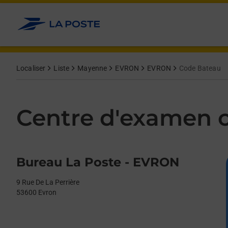
Le lien s'ouvre dans un nouvel onglet
Allez au contenu
Day of the Week
Get directions to Centre d&#39;examen code bateau at 9 Rue De 
Afficher ou masquer la réponse
Afficher ou masquer la réponse
Afficher ou masquer la réponse
Afficher ou masquer la réponse
Hours
Localiser
Liste
Mayenne
EVRON
EVRON
Code Bateau
Centre d'examen c
Bureau La Poste - EVRON
9 Rue De La Perrière
53600
Evron