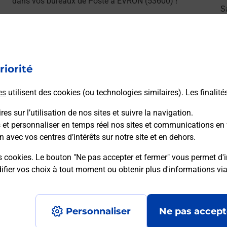
dans vos bureaux de Poste à EVRON (53600) !
S
En savoir plus
riorité
es
utilisent des cookies (ou technologies similaires). Les finalité
ns
es sur l’utilisation de nos sites et suivre la navigation.
s et personnaliser en temps réel nos sites et communications en 
n avec vos centres d’intérêts sur notre site et en dehors.
sser le permis bateau ?
s cookies. Le bouton "Ne pas accepter et fermer" vous permet d'i
fier vos choix à tout moment ou obtenir plus d'informations vi
Personnaliser
Ne pas accept
 code bateau ?