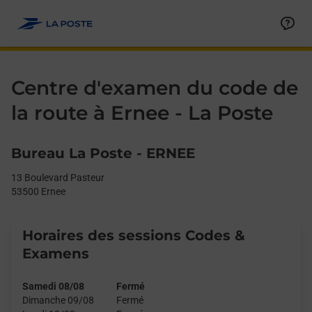
Le lien s'ouvre dans un nouvel onglet
Allez au contenu
Day of the Week
Get directions to La Poste - Centre d&#39;examen du code de la 
Afficher ou masquer la réponse
Afficher ou masquer la réponse
Afficher ou masquer la réponse
Afficher ou masquer la réponse
Hours
Centre d'examen du code de
la route à Ernee - La Poste
Bureau La Poste - ERNEE
13 Boulevard Pasteur
53500
Ernee
Horaires des sessions Codes &
Examens
Samedi 08/08
Fermé
Dimanche 09/08
Fermé