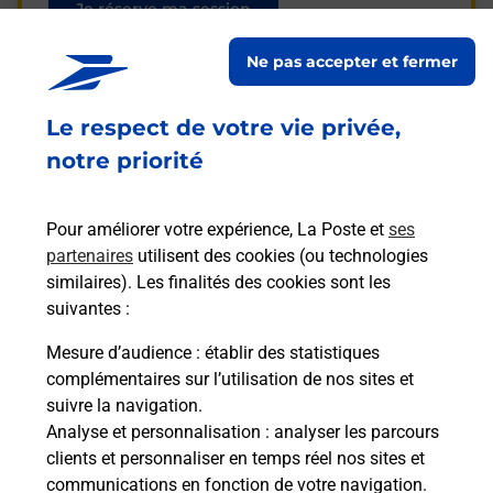
Je réserve ma session
Ne pas accepter et fermer
Foire aux questions
Le respect de votre vie privée,
notre priorité
Existe-il une différence pour
Pour améliorer votre expérience, La Poste et
ses
l’inscription à l’épreuve du code Auto
partenaires
utilisent des cookies (ou technologies
ou Moto ?
similaires). Les finalités des cookies sont les
suivantes :
Les éléments à apporter le jour de
l'examen auto ou moto ?
Mesure d’audience
: établir des statistiques
complémentaires sur l’utilisation de nos sites et
suivre la navigation.
Quelles sont les pièces d’identité
Analyse et personnalisation
: analyser les parcours
acceptées pour le passage de
clients et personnaliser en temps réel nos sites et
l'examen du code de la route auto et
communications en fonction de votre navigation.
moto ?