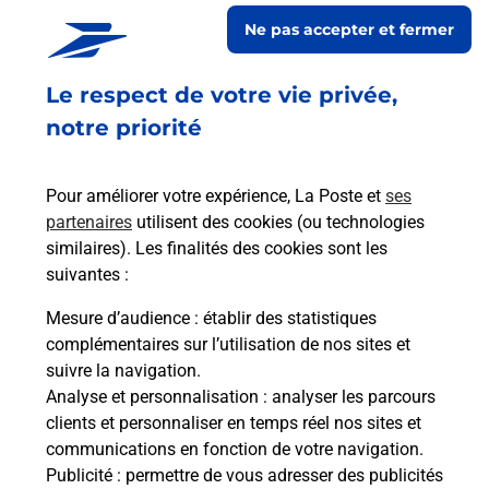
Ne pas accepter et fermer
Le respect de votre vie privée,
Code de la route auto ou moto
notre priorité
Vous cherchez à passer votre code de la route auto
ou moto au Bureau La Poste - SAINT-PIERRE
Pour améliorer votre expérience, La Poste et
ses
(97250) ? Découvrez l'offre proposée par La Poste.
partenaires
utilisent des cookies (ou technologies
similaires). Les finalités des cookies sont les
En savoir plus
Je réserve
suivantes :
Mesure d’audience
: établir des statistiques
complémentaires sur l’utilisation de nos sites et
Foire aux questions
suivre la navigation.
Analyse et personnalisation
: analyser les parcours
clients et personnaliser en temps réel nos sites et
communications en fonction de votre navigation.
Quel âge minimum faut-il pour
Publicité
: permettre de vous adresser des publicités
passer le permis bateau ?