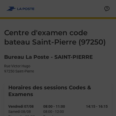
Le lien s'ouvre dans un nouvel onglet
Allez au contenu
Day of the Week
Get directions to Centre d&#39;examen code bateau at Rue Victo
Afficher ou masquer la réponse
Afficher ou masquer la réponse
Afficher ou masquer la réponse
Afficher ou masquer la réponse
Hours
Centre d'examen code
bateau Saint-Pierre (97250)
Bureau La Poste - SAINT-PIERRE
Rue Victor Hugo
97250
Saint-Pierre
Horaires des sessions Codes &
Examens
Vendredi 07/08
08:00
-
11:00
14:15
-
16:15
Samedi 08/08
08:00
-
12:00