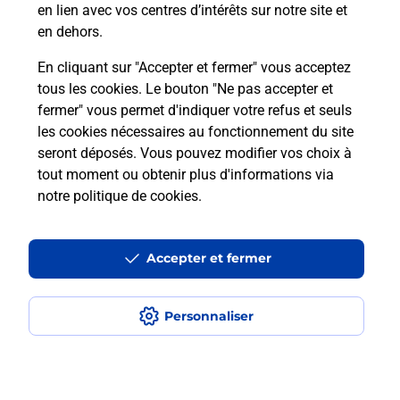
en lien avec vos centres d’intérêts sur notre site et
en dehors.
Combien coûte le code bateau ?
En cliquant sur "Accepter et fermer" vous acceptez
tous les cookies. Le bouton "Ne pas accepter et
Combien de temps est valable le
fermer" vous permet d'indiquer votre refus et seuls
code bateau ?
les cookies nécessaires au fonctionnement du site
seront déposés. Vous pouvez modifier vos choix à
Peut-on passer le permis bateau
tout moment ou obtenir plus d'informations via
avec le CPF ?
notre politique de cookies
.
Accepter et fermer
Localiser
Liste
Martinique
ST PIERRE
SAINT PIERRE KOUT SENN
Code Bateau
Personnaliser
Plan du site