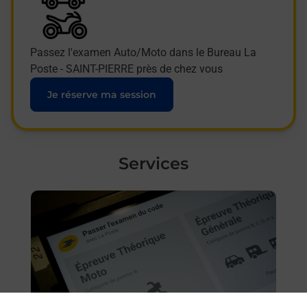
Passez l'examen Auto/Moto dans le Bureau La
Poste - SAINT-PIERRE près de chez vous
Je réserve ma session
Services
En savoir plus