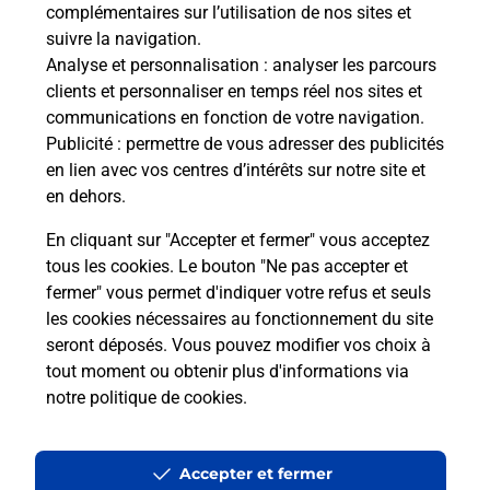
22 GRANDE RUE
complémentaires sur l’utilisation de nos sites et
51290
ST REMY EN BOUZEMONT ST GENEST
suivre la navigation.
Analyse et personnalisation
: analyser les parcours
En savoir plus
clients et personnaliser en temps réel nos sites et
communications en fonction de votre navigation.
Publicité
: permettre de vous adresser des publicités
Malin !
en lien avec vos centres d’intérêts sur notre site et
en dehors.
La Poste
En cliquant sur "Accepter et fermer" vous acceptez
en ligne
tous les cookies. Le bouton "Ne pas accepter et
fermer" vous permet d'indiquer votre refus et seuls
Ouvert 24h/24
les cookies nécessaires au fonctionnement du site
seront déposés. Vous pouvez modifier vos choix à
En savoir plus
tout moment ou obtenir plus d'informations via
notre politique de cookies
.
Recherchez un autre point de contact
Accepter et fermer