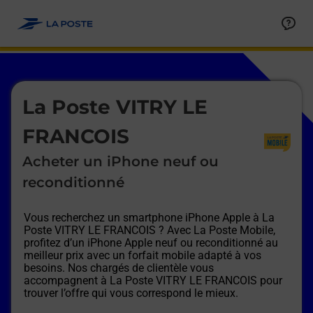
Le lien s'ouvre dans un nouvel onglet
Allez au contenu
Afficher ou masquer la réponse
Afficher ou masquer la réponse
Afficher ou masquer la réponse
Afficher ou masquer la réponse
Afficher ou masquer la réponse
Afficher ou masquer la réponse
Le lien s'ouvre dans un nouvel onglet
La Poste VITRY LE
FRANCOIS
Acheter un iPhone neuf ou
reconditionné
Vous recherchez un smartphone iPhone Apple à
La
Poste VITRY LE FRANCOIS
? Avec La Poste Mobile,
profitez d’un iPhone Apple neuf ou reconditionné au
meilleur prix avec un forfait mobile adapté à vos
besoins. Nos chargés de clientèle vous
accompagnent à
La Poste VITRY LE FRANCOIS
pour
trouver l’offre qui vous correspond le mieux.