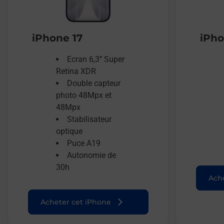
iPhone 17
iPho
Ecran 6,3’’ Super
Retina XDR
Double capteur
photo 48Mpx et
48Mpx
Stabilisateur
optique
Puce A19
Autonomie de
30h
Ache
Acheter cet iPhone