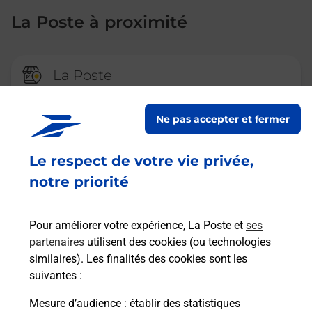
La Poste à proximité
La Poste
FRIGNICOURT
Ne pas accepter et fermer
Fermé
-
ouvre mardi à
09h00
29 RUE DU GENERAL LECLERC
Le respect de votre vie privée,
51300
FRIGNICOURT
notre priorité
En savoir plus
Pour améliorer votre expérience, La Poste et
ses
partenaires
utilisent des cookies (ou technologies
La Poste
similaires). Les finalités des cookies sont les
SAINT REMY EN BOUZEMONT
suivantes :
Fermé
-
ouvre mardi à
09h00
Mesure d’audience
: établir des statistiques