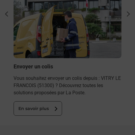
Ach
dent
sui
 auto
Vous
NCOIS
de c
oste.
télé
de P
En
Envoyer un colis
Vous souhaitez envoyer un colis depuis : VITRY LE
FRANCOIS (51300) ? Découvrez toutes les
solutions proposées par La Poste.
En savoir plus