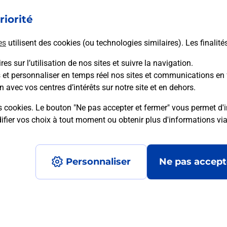
riorité
En savoir plus
es
utilisent des cookies (ou technologies similaires). Les finalité
es sur l’utilisation de nos sites et suivre la navigation.
s et personnaliser en temps réel nos sites et communications en 
mment posées
n avec vos centres d’intérêts sur notre site et en dehors.
s cookies. Le bouton "Ne pas accepter et fermer" vous permet d'i
fier vos choix à tout moment ou obtenir plus d'informations vi
é en ligne depuis votre boîte aux let
Personnaliser
Ne pas accept
re un retour chez un e-commerçant s
 prix ?