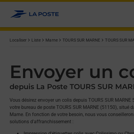
Allez au contenu
Afficher ou masquer la réponse
Afficher ou masquer la réponse
Afficher ou masquer la réponse
Localiser
Liste
Marne
TOURS SUR MARNE
TOURS SUR M
Envoyer un co
depuis La Poste TOURS SUR MA
Vous désirez envoyer un colis depuis TOURS SUR MARNE 
votre bureau de poste TOURS SUR MARNE (51150), situé d
Marne. En fonction de votre besoin, nous vous conseilleron
solutions d'affranchissement :
Impression d'étiquettes colis avec Colissimo ou Chr