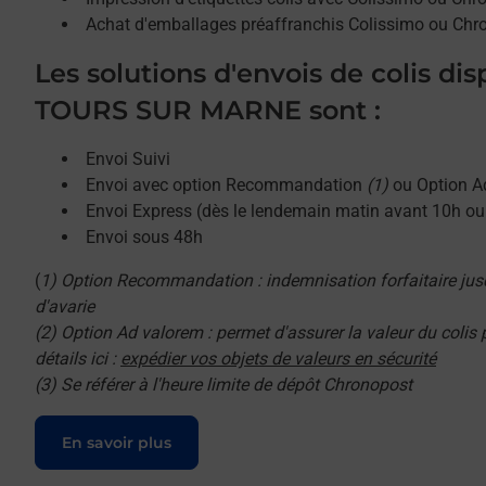
Achat d'emballages préaffranchis Colissimo ou Chr
Les solutions d'envois de colis di
TOURS SUR MARNE sont :
Envoi Suivi
Envoi avec option Recommandation
(1)
ou Option A
Envoi Express (dès le lendemain matin avant 10h o
Envoi sous 48h
(
1) Option Recommandation : indemnisation forfaitaire jus
d'avarie
(2) Option Ad valorem : permet d'assurer la valeur du colis
détails ici :
expédier vos objets de valeurs en sécurité
(3) Se référer à l'heure limite de dépôt Chronopost
Le lien s'ouvre dans un nouvel onglet
En savoir plus