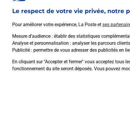
En savoir plus
Le respect de votre vie privée, notre p
Pour améliorer votre expérience, La Poste et
ses partenair
Mesure d’audience
: établir des statistiques complémentair
Analyse et personnalisation
: analyser les parcours client
Questions fréque
Publicité
: permettre de vous adresser des publicités en lie
En cliquant sur "Accepter et fermer" vous acceptez tous le
fonctionnement du site seront déposés. Vous pouvez modi
Comment retourner un colis achet
Comment envoyer un colis ou fai
Envoyer un petit colis au meilleur