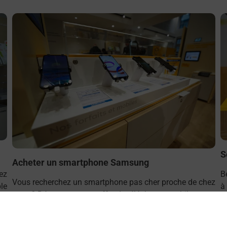
En savoir plus
E
S
Acheter un smartphone Samsung
ez
B
Vous recherchez un smartphone pas cher proche de chez
le
à
vous ? Découvrez notre offre de téléphones mobiles
t
Samsung dans vos bureaux de Poste à TOURS SUR
M
MARNE (51150) !