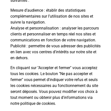
suivantes :
Vous
de c
Mesure d’audience
: établir des statistiques
télé
complémentaires sur l’utilisation de nos sites et
de P
suivre la navigation.
Analyse et personnalisation
: analyser les parcours
En
clients et personnaliser en temps réel nos sites et
Acheter un iPhone neuf ou reconditionné
communications en fonction de votre navigation.
Publicité
: permettre de vous adresser des publicités
Vous recherchez un smartphone pas cher proche
en lien avec vos centres d’intérêts sur notre site et
de chez vous ? Découvrez notre offre de
en dehors.
téléphones iPhone Apple dans vos bureaux de
Poste à TINQUEUX (51430) !
En cliquant sur "Accepter et fermer" vous acceptez
tous les cookies. Le bouton "Ne pas accepter et
En savoir plus
fermer" vous permet d'indiquer votre refus et seuls
les cookies nécessaires au fonctionnement du site
seront déposés. Vous pouvez modifier vos choix à
tout moment ou obtenir plus d'informations via
Questions fréquemment posées
notre politique de cookies
.