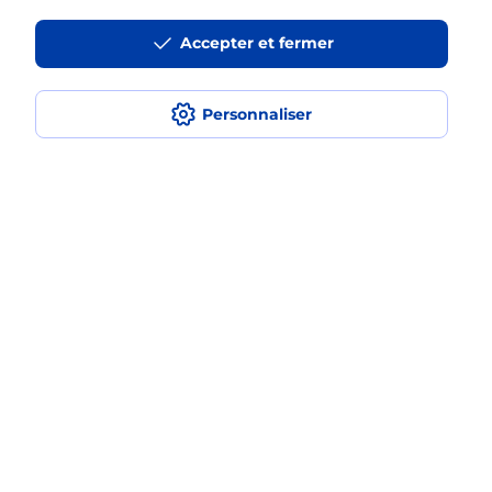
Accepter et fermer
La téléassistance classique avec
médaillon d’alarme qu’est ce que
c’est ?
Personnaliser
Comment fonctionne la
téléassistance classique ?
Comment est installée la
téléassistance classique ?
Localiser
Liste
Marne
TINQUEUX
TINQUEUX
Teleassistance