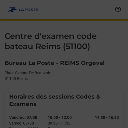
Le lien s'ouvre dans un nouvel onglet
Allez au contenu
Day of the Week
Get directions to Centre d&#39;examen code bateau at Place S
Afficher ou masquer la réponse
Afficher ou masquer la réponse
Afficher ou masquer la réponse
Afficher ou masquer la réponse
Hours
Centre d'examen code
bateau Reims (51100)
Bureau La Poste - REIMS Orgeval
Place Simone De Beauvoir
51100
Reims
Horaires des sessions Codes &
Examens
Vendredi 07/08
10:00
-
12:00
14:30
-
16:30
Samedi 08/08
09:30
-
11:30