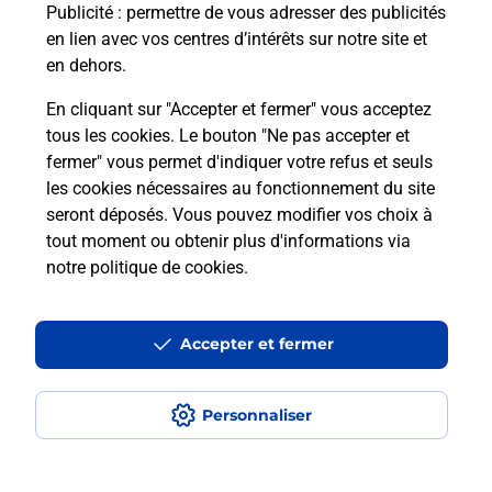
Publicité
: permettre de vous adresser des publicités
en lien avec vos centres d’intérêts sur notre site et
Combien coûte le code bateau ?
en dehors.
Combien de temps est valable le
En cliquant sur "Accepter et fermer" vous acceptez
code bateau ?
tous les cookies. Le bouton "Ne pas accepter et
fermer" vous permet d'indiquer votre refus et seuls
les cookies nécessaires au fonctionnement du site
Peut-on passer le permis bateau
seront déposés. Vous pouvez modifier vos choix à
avec le CPF ?
tout moment ou obtenir plus d'informations via
notre politique de cookies
.
Localiser
Liste
Marne
REIMS
REIMS ORGEVAL
Code Bateau
Accepter et fermer
Personnaliser
Plan du site