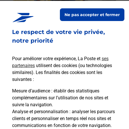
Post
Ne pas accepter et fermer
En
Envoyer un colis
Le respect de votre vie privée,
Vous souhaitez envoyer un colis depuis : REIMS
notre priorité
ORGEVAL (51100) ? Découvrez toutes les
solutions proposées par La Poste.
Pour améliorer votre expérience, La Poste et
ses
En savoir plus
partenaires
utilisent des cookies (ou technologies
similaires). Les finalités des cookies sont les
suivantes :
Mesure d’audience
: établir des statistiques
Foire aux questions
complémentaires sur l’utilisation de nos sites et
suivre la navigation.
Analyse et personnalisation
: analyser les parcours
Quel âge minimum faut-il pour
clients et personnaliser en temps réel nos sites et
passer le permis bateau ?
communications en fonction de votre navigation.