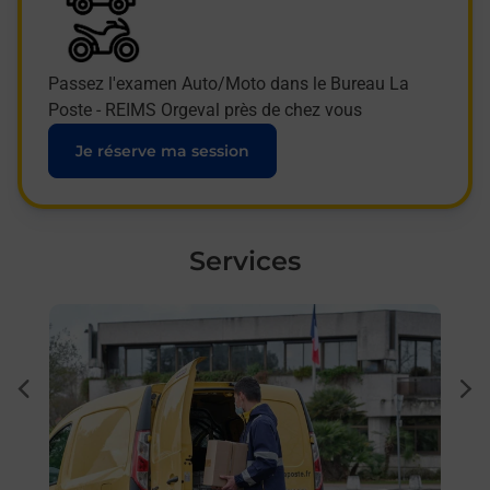
Passez l'examen Auto/Moto dans le Bureau La
Poste - REIMS Orgeval près de chez vous
Je réserve ma session
Services
En savoir plus
En sa
Ache
dent
sui
 auto
Vous
de c
oste.
télé