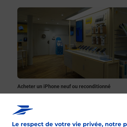
En savoir plus
Acheter un iPhone neuf ou reconditionné
Vous recherchez un smartphone pas cher proche de ch
vous ? Découvrez notre offre de téléphones iPhone App
dans vos bureaux de Poste à MOURMELON LE GRAND
(51400) !
Le respect de votre vie privée, notre p