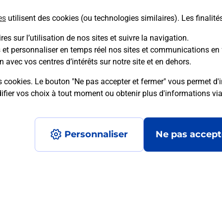
es
utilisent des cookies (ou technologies similaires). Les finalité
En savoir plus
es sur l’utilisation de nos sites et suivre la navigation.
s et personnaliser en temps réel nos sites et communications en 
n avec vos centres d’intérêts sur notre site et en dehors.
mment posées
s cookies. Le bouton "Ne pas accepter et fermer" vous permet d'i
fier vos choix à tout moment ou obtenir plus d'informations vi
é en ligne depuis votre boîte aux let
Personnaliser
Ne pas accept
re un retour chez un e-commerçant s
 prix ?