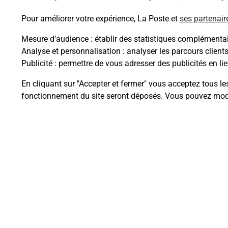
En savoir plus
Pour améliorer votre expérience, La Poste et
ses partenair
Mesure d’audience
: établir des statistiques complémentair
Analyse et personnalisation
: analyser les parcours client
Publicité
: permettre de vous adresser des publicités en lie
Questions fréque
En cliquant sur "Accepter et fermer" vous acceptez tous le
fonctionnement du site seront déposés. Vous pouvez modi
Comment retourner un colis achet
Comment envoyer un colis ou fai
Envoyer un petit colis au meilleur