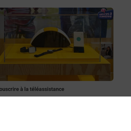
n savoir plus
ouscrire à la téléassistance
esoin d’un système de téléassistance à l’intérieur et/ou
 l’extérieur de votre domicile ? Découvrez les offres
éléalarme dans votre bureau de Poste à MOURMELON
E GRAND.