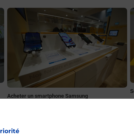
En savoir plus
E
S
Acheter un smartphone Samsung
ez
B
Vous recherchez un smartphone pas cher proche de chez
le
à
vous ? Découvrez notre offre de téléphones mobiles
t
Samsung dans vos bureaux de Poste à MOURMELON LE
L
GRAND (51400) !
riorité