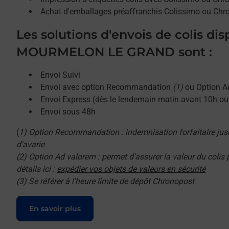
Achat d'emballages préaffranchis Colissimo ou Chr
Les solutions d'envois de colis di
MOURMELON LE GRAND sont :
Envoi Suivi
Envoi avec option Recommandation
(1)
ou Option A
Envoi Express (dès le lendemain matin avant 10h o
Envoi sous 48h
(
1) Option Recommandation : indemnisation forfaitaire jus
d'avarie
(2) Option Ad valorem : permet d'assurer la valeur du colis
détails ici :
expédier vos objets de valeurs en sécurité
(3) Se référer à l'heure limite de dépôt Chronopost
Le lien s'ouvre dans un nouvel onglet
En savoir plus