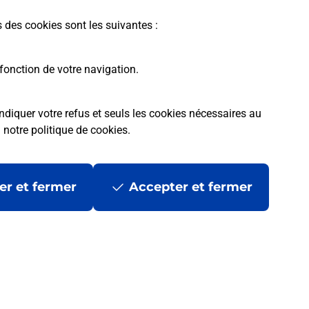
En savoir plus
s des cookies sont les suivantes :
fonction de votre navigation.
ndiquer votre refus et seuls les cookies nécessaires au
a
notre politique de cookies
.
tres ?
er et fermer
Accepter et fermer
ans se déplacer ?