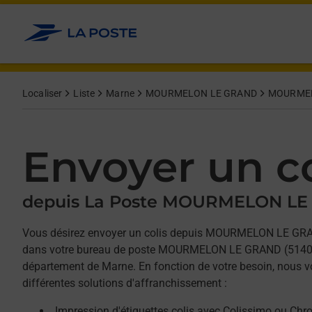
Allez au contenu
Afficher ou masquer la réponse
Afficher ou masquer la réponse
Afficher ou masquer la réponse
Localiser
Liste
Marne
MOURMELON LE GRAND
MOURMEL
Envoyer un co
depuis La Poste MOURMELON L
Vous désirez envoyer un colis depuis MOURMELON LE GR
dans votre bureau de poste MOURMELON LE GRAND (51400)
département de Marne. En fonction de votre besoin, nous v
différentes solutions d'affranchissement :
Impression d'étiquettes colis avec Colissimo ou Chr