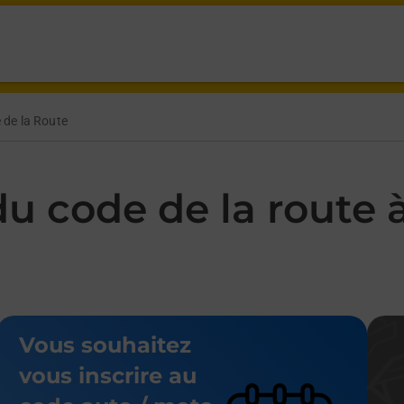
e at 9 Rue Lucien Mathieu Montmirail,
 de la Route
u code de la route à
Vous souhaitez
vous inscrire au