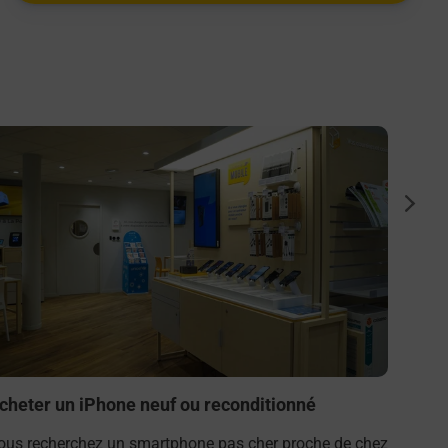
n savoir plus
En savo
Achet
suiva
Vous r
vous ?
Samsun
(51210)
En s
cheter un iPhone neuf ou reconditionné
ous recherchez un smartphone pas cher proche de chez