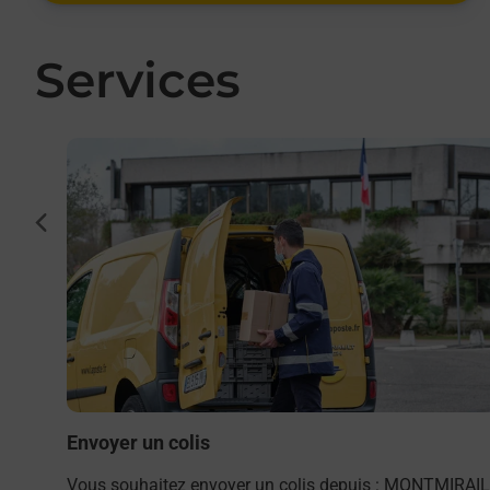
Services
En savoir plus
cédent
par La
Envoyer un colis
Vous souhaitez envoyer un colis depuis : MONTMIRAIL