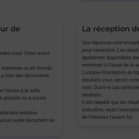
our de
La réception de
Vos réponses sont envoyées,
pour correction. Les résul
rendez-vous 15mn avant
également disponibles dan
minimum à l'issue de la se
n imprimée ou en format
Lorsque l'inscription en lig
. La liste des documents
résultats vous seront com
mail. Dans le cas contrair
r l'accès à la salle
résultats.
n gratuite ou à aucun
Il est rappelé que les rés
indicative, seule l'inscrip
attendus entraîne
de l'Intérieur faisant foi.
 Aucun autre document ne