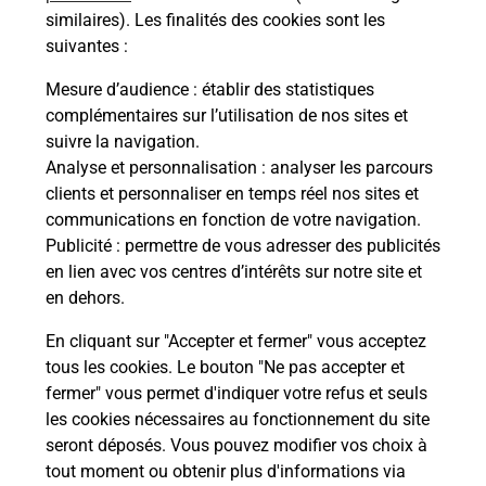
Questions fréquemment posées
similaires). Les finalités des cookies sont les
suivantes :
Mesure d’audience
: établir des statistiques
Quel réseau utilise La Poste Mobile ?
complémentaires sur l’utilisation de nos sites et
suivre la navigation.
Est-ce que je peux garder mon
Analyse et personnalisation
: analyser les parcours
numéro de mobile gratuitement ?
clients et personnaliser en temps réel nos sites et
communications en fonction de votre navigation.
Est-ce que je peux bénéficier de la 5G
Publicité
: permettre de vous adresser des publicités
avec La Poste Mobile ?
en lien avec vos centres d’intérêts sur notre site et
en dehors.
Est-ce que je peux utiliser mon forfait
En cliquant sur "Accepter et fermer" vous acceptez
à l’étranger avec La Poste Mobile ?
tous les cookies. Le bouton "Ne pas accepter et
fermer" vous permet d'indiquer votre refus et seuls
Est-ce que je peux payer mon iPhone
les cookies nécessaires au fonctionnement du site
en plusieurs fois avec La Poste Mobile
seront déposés. Vous pouvez modifier vos choix à
?
tout moment ou obtenir plus d'informations via