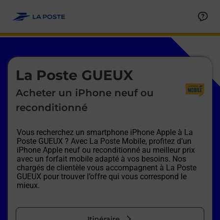
Le lien s'ouvre dans un nouvel onglet
Allez au contenu
Afficher ou masquer la réponse
Afficher ou masquer la réponse
Afficher ou masquer la réponse
Afficher ou masquer la réponse
Afficher ou masquer la réponse
Afficher ou masquer la réponse
Le lien s'ouvre dans un nouvel onglet
La Poste GUEUX
Acheter un iPhone neuf ou
reconditionné
Vous recherchez un smartphone iPhone Apple à
La
Poste GUEUX
? Avec La Poste Mobile, profitez d’un
iPhone Apple neuf ou reconditionné au meilleur prix
avec un forfait mobile adapté à vos besoins. Nos
chargés de clientèle vous accompagnent à
La Poste
GUEUX
pour trouver l’offre qui vous correspond le
mieux.
Itinéraire