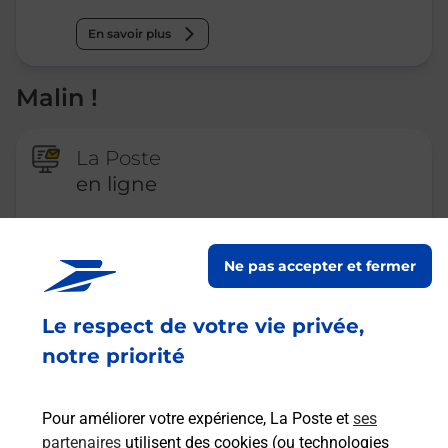
En savoir plus
Malin !
La Poste
en ligne
Ouvert 24h/24
Ne pas accepter et fermer
En savoir plus
Le respect de votre vie privée,
Recherchez un autre point de contact
notre priorité
Pour améliorer votre expérience, La Poste et
ses
partenaires
utilisent des cookies (ou technologies