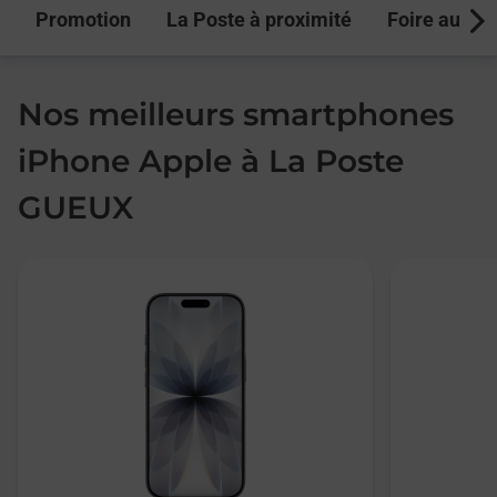
Promotion
La Poste à proximité
Foire aux q
Next
Nos meilleurs smartphones
iPhone Apple à La Poste
GUEUX