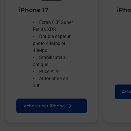
iPhone 17
iPho
Ecran 6,3’’ Super
Retina XDR
Double capteur
photo 48Mpx et
48Mpx
Stabilisateur
optique
Puce A19
Autonomie de
30h
Ache
Acheter cet iPhone