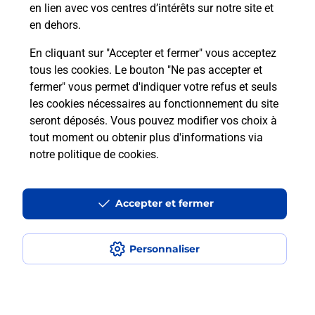
en lien avec vos centres d’intérêts sur notre site et
en dehors.
Combien coûte le code bateau ?
En cliquant sur "Accepter et fermer" vous acceptez
tous les cookies. Le bouton "Ne pas accepter et
Combien de temps est valable le
fermer" vous permet d'indiquer votre refus et seuls
code bateau ?
les cookies nécessaires au fonctionnement du site
seront déposés. Vous pouvez modifier vos choix à
Peut-on passer le permis bateau
tout moment ou obtenir plus d'informations via
avec le CPF ?
notre politique de cookies
.
Accepter et fermer
Localiser
Liste
Marne
EPERNAY
EPERNAY PDC1
Code Bateau
Personnaliser
Plan du site