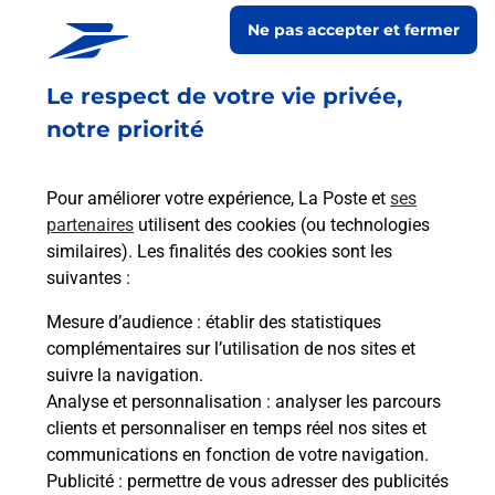
Ne pas accepter et fermer
Le respect de votre vie privée,
Code de la route auto ou moto
notre priorité
Vous cherchez à passer votre code de la route auto
ou moto au Centre La Poste - EPERNAY (51200) ?
Pour améliorer votre expérience, La Poste et
ses
Découvrez l'offre proposée par La Poste.
partenaires
utilisent des cookies (ou technologies
similaires). Les finalités des cookies sont les
En savoir plus
Je réserve
suivantes :
Mesure d’audience
: établir des statistiques
complémentaires sur l’utilisation de nos sites et
Foire aux questions
suivre la navigation.
Analyse et personnalisation
: analyser les parcours
clients et personnaliser en temps réel nos sites et
communications en fonction de votre navigation.
Quel âge minimum faut-il pour
Publicité
: permettre de vous adresser des publicités
passer le permis bateau ?