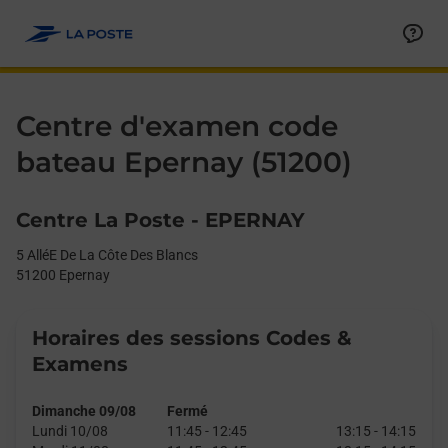
Le lien s'ouvre dans un nouvel onglet
Allez au contenu
Day of the Week
Get directions to Centre d&#39;examen code bateau at 5 AlléE 
Afficher ou masquer la réponse
Afficher ou masquer la réponse
Afficher ou masquer la réponse
Afficher ou masquer la réponse
Hours
Centre d'examen code
bateau Epernay (51200)
Centre La Poste - EPERNAY
5 AlléE De La Côte Des Blancs
51200
Epernay
Horaires des sessions Codes &
Examens
Dimanche 09/08
Fermé
Lundi 10/08
11:45
-
12:45
13:15
-
14:15