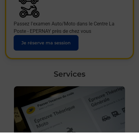
Passez l'examen Auto/Moto dans le Centre La
Poste - EPERNAY près de chez vous
Je réserve ma session
Services
En savoir plus