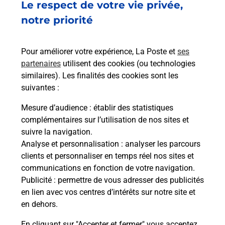
Le respect de votre vie privée,
Ach
dent
sui
notre priorité
rieur
Vous
ez
de c
ste à
télé
Pour améliorer votre expérience, La Poste et
ses
de P
partenaires
utilisent des cookies (ou technologies
similaires). Les finalités des cookies sont les
En
suivantes :
Acheter un iPhone neuf ou reconditionné
Mesure d’audience
: établir des statistiques
Vous recherchez un smartphone pas cher proche
complémentaires sur l’utilisation de nos sites et
de chez vous ? Découvrez notre offre de
suivre la navigation.
téléphones iPhone Apple dans vos bureaux de
Analyse et personnalisation
: analyser les parcours
Poste à EPERNAY BERNON (51200) !
clients et personnaliser en temps réel nos sites et
communications en fonction de votre navigation.
En savoir plus
Publicité
: permettre de vous adresser des publicités
en lien avec vos centres d’intérêts sur notre site et
en dehors.
En cliquant sur "Accepter et fermer" vous acceptez