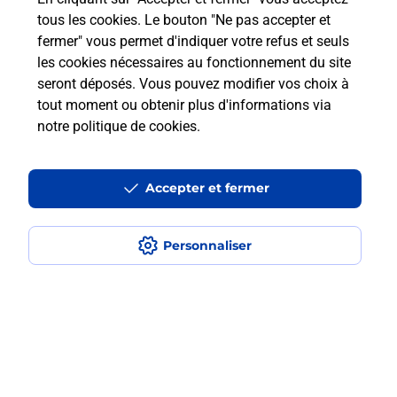
Questions fréquemment posées
tous les cookies. Le bouton "Ne pas accepter et
fermer" vous permet d'indiquer votre refus et seuls
les cookies nécessaires au fonctionnement du site
Comment retourner un colis acheté
seront déposés. Vous pouvez modifier vos choix à
en ligne depuis votre boîte aux lettres
tout moment ou obtenir plus d'informations via
?
notre politique de cookies
.
Comment envoyer un colis ou faire un
retour chez un e-commerçant sans se
Accepter et fermer
déplacer ?
Personnaliser
Envoyer un petit colis au meilleur
prix ?
Localiser
Liste
Marne
EPERNAY
EPERNAY BERNON
Envoi de colis