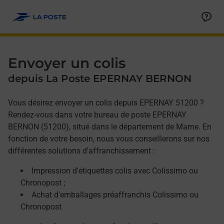
Allez au contenu
Afficher ou masquer la réponse
Afficher ou masquer la réponse
Afficher ou masquer la réponse
Envoyer un colis
depuis La Poste EPERNAY BERNON
Vous désirez envoyer un colis depuis EPERNAY 51200 ?
Rendez-vous dans votre bureau de poste EPERNAY
BERNON (51200), situé dans le département de Marne. En
fonction de votre besoin, nous vous conseillerons sur nos
différentes solutions d'affranchissement :
Impression d'étiquettes colis avec Colissimo ou
Chronopost ;
Achat d'emballages préaffranchis Colissimo ou
Chronopost