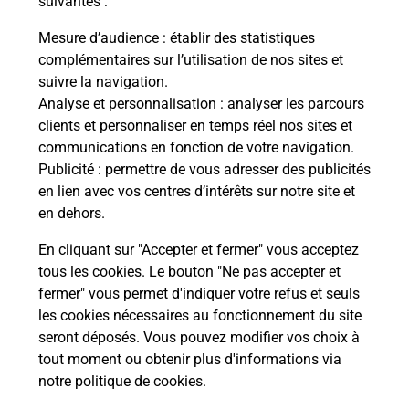
suivantes :
Vous
de c
Mesure d’audience
: établir des statistiques
télé
complémentaires sur l’utilisation de nos sites et
Post
suivre la navigation.
Analyse et personnalisation
: analyser les parcours
En
clients et personnaliser en temps réel nos sites et
Envoyer un colis
communications en fonction de votre navigation.
Publicité
: permettre de vous adresser des publicités
Vous souhaitez envoyer un colis depuis :
en lien avec vos centres d’intérêts sur notre site et
CORMONTREUIL (51350) ? Découvrez toutes les
en dehors.
solutions proposées par La Poste.
En cliquant sur "Accepter et fermer" vous acceptez
En savoir plus
tous les cookies. Le bouton "Ne pas accepter et
fermer" vous permet d'indiquer votre refus et seuls
les cookies nécessaires au fonctionnement du site
seront déposés. Vous pouvez modifier vos choix à
Questions fréquemment posées
tout moment ou obtenir plus d'informations via
notre politique de cookies
.