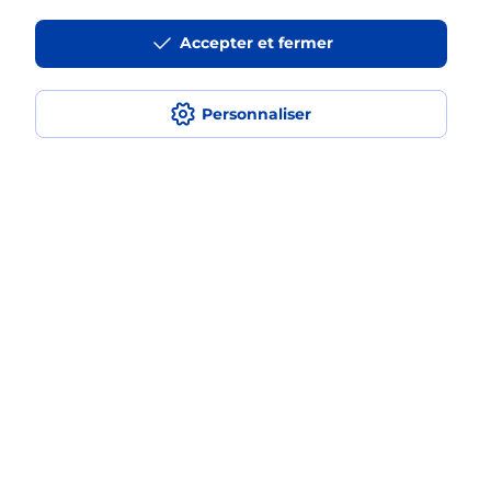
La téléassistance classique avec
Accepter et fermer
médaillon d’alarme qu’est ce que
c’est ?
Personnaliser
Comment fonctionne la
téléassistance classique ?
Comment est installée la
téléassistance classique ?
Localiser
Liste
Marne
CORMONTREUIL
CORMONTREUIL
Teleassistance