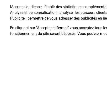
Mesure d’audience
: établir des statistiques complémentair
Analyse et personnalisation
: analyser les parcours client
Publicité
: permettre de vous adresser des publicités en lie
Questions fréque
En cliquant sur "Accepter et fermer" vous acceptez tous le
fonctionnement du site seront déposés. Vous pouvez modi
Comment retourner un colis achet
Comment envoyer un colis ou fai
Envoyer un petit colis au meilleur