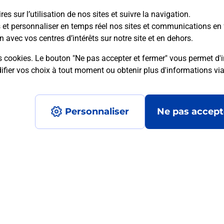
es sur l’utilisation de nos sites et suivre la navigation.
s et personnaliser en temps réel nos sites et communications en 
n avec vos centres d’intérêts sur notre site et en dehors.
mment posées
s cookies. Le bouton "Ne pas accepter et fermer" vous permet d'i
fier vos choix à tout moment ou obtenir plus d'informations vi
é en ligne depuis votre boîte aux let
Personnaliser
Ne pas accept
re un retour chez un e-commerçant s
 prix ?