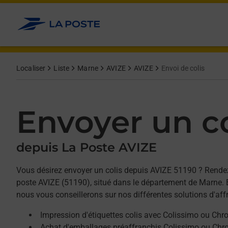
Allez au contenu
Afficher ou masquer la réponse
Afficher ou masquer la réponse
Afficher ou masquer la réponse
Localiser
Liste
Marne
AVIZE
AVIZE
Envoi de colis
Envoyer un co
depuis La Poste AVIZE
Vous désirez envoyer un colis depuis AVIZE 51190 ? Rende
poste AVIZE (51190), situé dans le département de Marne. E
nous vous conseillerons sur nos différentes solutions d'af
Impression d'étiquettes colis avec Colissimo ou Chr
Achat d'emballages préaffranchis Colissimo ou Chr