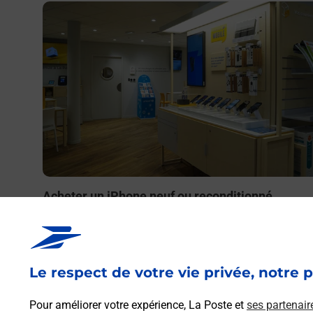
En savoir plus
Acheter un iPhone neuf ou reconditionné
Vous recherchez un smartphone pas cher proche de ch
vous ? Découvrez notre offre de téléphones iPhone App
dans vos bureaux de Poste à AVIZE (51190) !
Le respect de votre vie privée, notre p
En savoir plus
Pour améliorer votre expérience, La Poste et
ses partenair