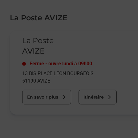
La Poste AVIZE
Le lien s'ouvre dans un nouvel onglet
La Poste
AVIZE
Fermé
-
ouvre lundi à
09h00
13 BIS PLACE LEON BOURGEOIS
51190
AVIZE
En savoir plus
Itinéraire