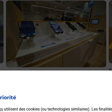
En savoir plus
E
S
Acheter un smartphone Samsung
ez
B
Vous recherchez un smartphone pas cher proche de chez
le
à
vous ? Découvrez notre offre de téléphones mobiles
t
Samsung dans vos bureaux de Poste à AVIZE (51190) !
riorité
es
utilisent des cookies (ou technologies similaires). Les finalité
En savoir plus