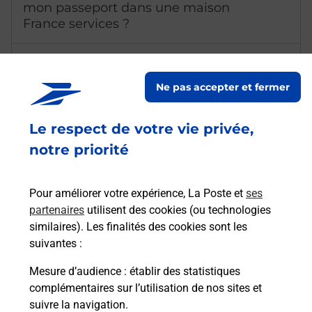
mon passeport dans une maison
France services ?
Dois-je prendre rendez-vous pour
être accompagné ?
Ne pas accepter et fermer
Comment bénéficier d'un rendez-
Le respect de votre vie privée,
vous France Services ?
notre priorité
Quels sont les documents et
justificatifs à apporter lors du rendez-
Pour améliorer votre expérience, La Poste et
ses
vous France Services ?
partenaires
utilisent des cookies (ou technologies
similaires). Les finalités des cookies sont les
Quelles sont les démarches
suivantes :
administratives qu'il est possible de
Mesure d’audience
: établir des statistiques
réaliser avec un conseiller France
complémentaires sur l’utilisation de nos sites et
Services ?
suivre la navigation.