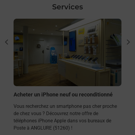
Services
En savoir plus
En sa
Ach
dent
sui
Vous
rieur
de c
ez
télé
ste à
de P
En
Acheter un iPhone neuf ou reconditionné
Vous recherchez un smartphone pas cher proche
de chez vous ? Découvrez notre offre de
téléphones iPhone Apple dans vos bureaux de
Poste à ANGLURE (51260) !