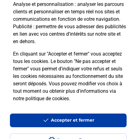
Analyse et personnalisation
: analyser les parcours
Quels sont les avantages d'être
clients et personnaliser en temps réel nos sites et
accompagné par un conseiller France
communications en fonction de votre navigation.
Services ?
Publicité
: permettre de vous adresser des publicités
en lien avec vos centres d’intérêts sur notre site et
Qu'est-ce que France Services ?
en dehors.
En cliquant sur "Accepter et fermer" vous acceptez
tous les cookies. Le bouton "Ne pas accepter et
fermer" vous permet d'indiquer votre refus et seuls
les cookies nécessaires au fonctionnement du site
seront déposés. Vous pouvez modifier vos choix à
En Savoir Plus sur ANGLURE
tout moment ou obtenir plus d'informations via
notre politique de cookies
.
Localiser
Liste
Marne
ANGLURE
ANGLURE
Accepter et fermer
France services