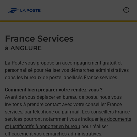
Allez au contenu
Afficher ou masquer la réponse
Afficher ou masquer la réponse
Afficher ou masquer la réponse
Afficher ou masquer la réponse
Afficher ou masquer la réponse
Afficher ou masquer la réponse
Afficher ou masquer la réponse
Afficher ou masquer la réponse
Afficher ou masquer la réponse
Afficher ou masquer le contenu
France Services
à ANGLURE
La Poste vous propose un accompagnement gratuit et
personnalisé pour réaliser vos démarches administratives
dans les bureaux de poste labellisés France services.
Comment bien préparer votre rendez-vous ?
Avant de vous déplacer en bureau de poste, nous vous
invitons à prendre contact avec votre conseiller France
services, par téléphone ou par mail. Les conseillers France
services pourront notamment vous indiquer
les documents
et justificatifs à apporter en bureau
pour réaliser
efficacement vos démarches administratives.