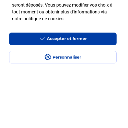
Questions fréquemment posées
seront déposés. Vous pouvez modifier vos choix à
tout moment ou obtenir plus d'informations via
notre politique de cookies
.
La téléassistance classique avec
médaillon d’alarme qu’est ce que
Accepter et fermer
c’est ?
Comment fonctionne la
Personnaliser
téléassistance classique ?
Comment est installée la
téléassistance classique ?
Localiser
Liste
Manche
VILLEDIEU LES POELES ROUFFIGNY
VILLEDIEU LES POELES
Teleassistance