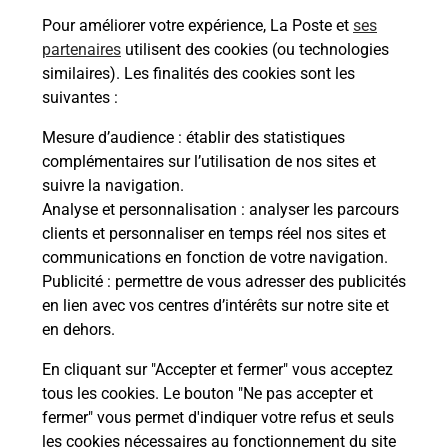
Pour améliorer votre expérience, La Poste et
ses
à
Ache
dent
sui
partenaires
utilisent des cookies (ou technologies
similaires). Les finalités des cookies sont les
Vous
suivantes :
de c
télé
Mesure d’audience
: établir des statistiques
Post
complémentaires sur l’utilisation de nos sites et
suivre la navigation.
En
Analyse et personnalisation
: analyser les parcours
Envoyer un colis
clients et personnaliser en temps réel nos sites et
communications en fonction de votre navigation.
Vous souhaitez envoyer un colis depuis :
Publicité
: permettre de vous adresser des publicités
VILLEDIEU LES POELES (50800) ? Découvrez
en lien avec vos centres d’intérêts sur notre site et
toutes les solutions proposées par La Poste.
en dehors.
En savoir plus
En cliquant sur "Accepter et fermer" vous acceptez
tous les cookies. Le bouton "Ne pas accepter et
fermer" vous permet d'indiquer votre refus et seuls
les cookies nécessaires au fonctionnement du site