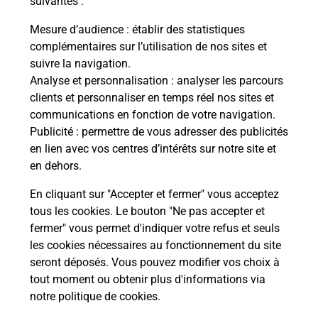
suivantes :
Vous
de c
Mesure d’audience
: établir des statistiques
télé
complémentaires sur l’utilisation de nos sites et
Post
suivre la navigation.
Analyse et personnalisation
: analyser les parcours
En
clients et personnaliser en temps réel nos sites et
Envoyer un colis
communications en fonction de votre navigation.
Publicité
: permettre de vous adresser des publicités
Vous souhaitez envoyer un colis depuis :
en lien avec vos centres d’intérêts sur notre site et
VALOGNES (50700) ? Découvrez toutes les
en dehors.
solutions proposées par La Poste.
En cliquant sur "Accepter et fermer" vous acceptez
En savoir plus
tous les cookies. Le bouton "Ne pas accepter et
fermer" vous permet d'indiquer votre refus et seuls
les cookies nécessaires au fonctionnement du site
seront déposés. Vous pouvez modifier vos choix à
Questions fréquemment posées
tout moment ou obtenir plus d'informations via
notre politique de cookies
.