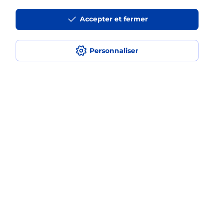
La téléassistance classique avec
Accepter et fermer
médaillon d’alarme qu’est ce que
c’est ?
Personnaliser
Comment fonctionne la
téléassistance classique ?
Comment est installée la
téléassistance classique ?
Localiser
Liste
Manche
VALOGNES
VALOGNES
Teleassistance