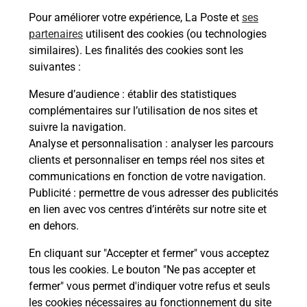
Combien coûte l'examen du code de
Pour améliorer votre expérience, La Poste et
ses
la route ?
partenaires
utilisent des cookies (ou technologies
similaires). Les finalités des cookies sont les
Comment s'inscrire au code de la
suivantes :
route ?
Mesure d’audience
: établir des statistiques
complémentaires sur l’utilisation de nos sites et
Comment avoir les résultats du code
suivre la navigation.
de la route ?
Analyse et personnalisation
: analyser les parcours
clients et personnaliser en temps réel nos sites et
Combien de fautes pour le code de la
communications en fonction de votre navigation.
route ?
Publicité
: permettre de vous adresser des publicités
en lien avec vos centres d’intérêts sur notre site et
en dehors.
À quel âge peut-on passer le code de
la route ?
En cliquant sur "Accepter et fermer" vous acceptez
tous les cookies. Le bouton "Ne pas accepter et
fermer" vous permet d'indiquer votre refus et seuls
les cookies nécessaires au fonctionnement du site