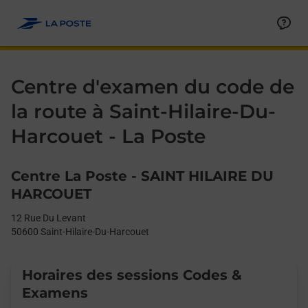
Le lien s'ouvre dans un nouvel onglet
Allez au contenu
Day of the Week
Get directions to La Poste - Centre d&#39;examen du code de la 
Afficher ou masquer la réponse
Afficher ou masquer la réponse
Afficher ou masquer la réponse
Afficher ou masquer la réponse
Afficher ou masquer la réponse
Afficher ou masquer la réponse
Afficher ou masquer la réponse
Afficher ou masquer la réponse
Afficher ou masquer la réponse
Afficher ou masquer le contenu
Hours
Centre d'examen du code de
la route à Saint-Hilaire-Du-
Harcouet - La Poste
Centre La Poste - SAINT HILAIRE DU
HARCOUET
12 Rue Du Levant
50600
Saint-Hilaire-Du-Harcouet
Horaires des sessions Codes &
Examens