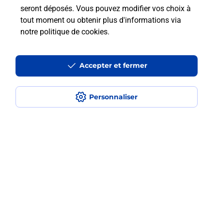
seront déposés. Vous pouvez modifier vos choix à
tout moment ou obtenir plus d'informations via
En Savoir Plus sur Saint-Hilaire-
notre politique de cookies
.
Du-Harcouet
Accepter et fermer
Localiser
Liste
Manche
ST HILAIRE DU HARCOUET
Personnaliser
SAINT HILAIRE DU HARCOUET PDC1
Code de la Route
Plan du site
Accessibilité : partiellement conforme
Conditions contractuelles