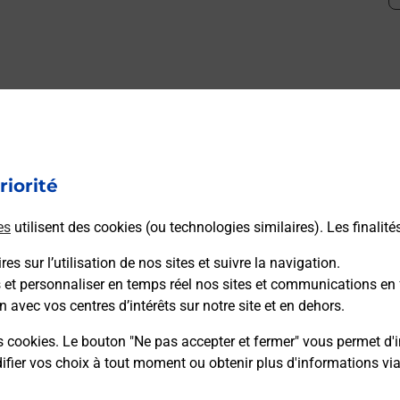
mment posées
riorité
médaillon d’alarme qu’est ce que c’est
es
utilisent des cookies (ou technologies similaires). Les finalité
tance classique ?
es sur l’utilisation de nos sites et suivre la navigation.
s et personnaliser en temps réel nos sites et communications en 
n avec vos centres d’intérêts sur notre site et en dehors.
stance classique ?
s cookies. Le bouton "Ne pas accepter et fermer" vous permet d'i
fier vos choix à tout moment ou obtenir plus d'informations vi