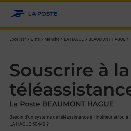
Allez au contenu
Afficher ou masquer la réponse
Afficher ou masquer la réponse
Afficher ou masquer la réponse
Localiser
Liste
Manche
LA HAGUE
BEAUMONT HAGUE
Souscrire à la
téléassistanc
La Poste BEAUMONT HAGUE
Besoin d'un système de téléassistance à l'intérieur et/ou à l
LA HAGUE 50440 ?