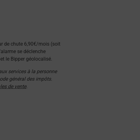
ur de chute 6,90€/mois (soit
l'alarme se déclenche
t le Bipper géolocalisé.
 aux services à la personne
 code général des impôts.
les de vente
.