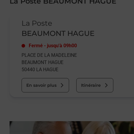
La Poste BEAUMONT HAGUE
Le lien s'ouvre dans un nouvel onglet
La Poste
BEAUMONT HAGUE
Fermé
-
jusqu'à
09h00
PLACE DE LA MADELEINE
BEAUMONT HAGUE
50440
LA HAGUE
En savoir plus
Itinéraire