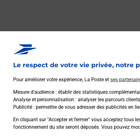
Questions fréque
Le respect de votre vie privée, notre p
La téléassistance classique avec 
Pour améliorer votre expérience, La Poste et
ses partenair
Comment fonctionne la téléassis
Mesure d’audience
: établir des statistiques complémentair
Analyse et personnalisation
: analyser les parcours client
Publicité
: permettre de vous adresser des publicités en lie
Comment est installée la téléassi
En cliquant sur "Accepter et fermer" vous acceptez tous le
fonctionnement du site seront déposés. Vous pouvez modi