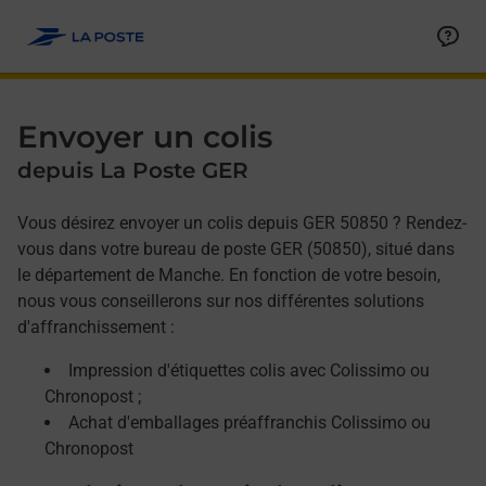
Allez au contenu
Afficher ou masquer la réponse
Afficher ou masquer la réponse
Afficher ou masquer la réponse
Envoyer un colis
depuis La Poste GER
Vous désirez envoyer un colis depuis GER 50850 ? Rendez-
vous dans votre bureau de poste GER (50850), situé dans
le département de Manche. En fonction de votre besoin,
nous vous conseillerons sur nos différentes solutions
d'affranchissement :
Impression d'étiquettes colis avec Colissimo ou
Chronopost ;
Achat d'emballages préaffranchis Colissimo ou
Chronopost