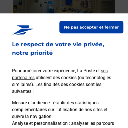
rieur
de c
ez
télé
ste à
de P
Ne pas accepter et fermer
En
Le respect de votre vie privée,
Acheter un iPhone neuf ou reconditionné
notre priorité
Vous recherchez un smartphone pas cher proche
de chez vous ? Découvrez notre offre de
téléphones iPhone Apple dans vos bureaux de
Pour améliorer votre expérience, La Poste et
ses
Poste à GER (50850) !
partenaires
utilisent des cookies (ou technologies
similaires). Les finalités des cookies sont les
suivantes :
En savoir plus
Mesure d’audience
: établir des statistiques
complémentaires sur l’utilisation de nos sites et
suivre la navigation.
Questions fréquemment posées
Analyse et personnalisation
: analyser les parcours