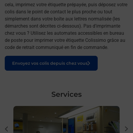
cela, imprimez votre étiquette prépayée, puis déposez votre
colis dans le point de contact le plus proche ou tout
simplement dans votre boîte aux lettres normalisée (les
démarches sont décrites ci-dessous). Pas d'imprimante
chez vous ? Utilisez les automates accessibles en bureau
de poste pour imprimer votre étiquette Colissimo grâce au
code de retrait communiqué en fin de commande.
Le lien s'ouvre dans un nouvel onglet
Envoyez vos colis depuis chez vous
Services
En savoir plus
En sa
Ach
dent
sui
Vous