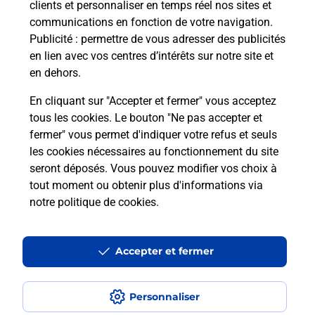
clients et personnaliser en temps réel nos sites et
communications en fonction de votre navigation.
Publicité
: permettre de vous adresser des publicités
Comment retourner un colis acheté
en lien avec vos centres d’intérêts sur notre site et
en ligne depuis votre boîte aux lettres
en dehors.
?
En cliquant sur "Accepter et fermer" vous acceptez
Comment envoyer un colis ou faire un
tous les cookies. Le bouton "Ne pas accepter et
retour chez un e-commerçant sans se
fermer" vous permet d'indiquer votre refus et seuls
déplacer ?
les cookies nécessaires au fonctionnement du site
seront déposés. Vous pouvez modifier vos choix à
tout moment ou obtenir plus d'informations via
Envoyer un petit colis au meilleur
notre politique de cookies
.
prix ?
Accepter et fermer
Localiser
Liste
Manche
GER
GER
Envoi de colis
Personnaliser