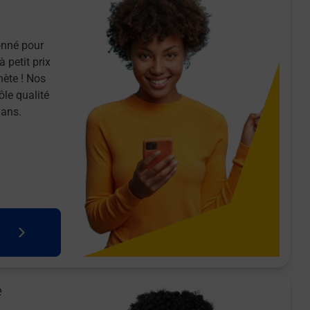
onné pour
 petit prix
nète ! Nos
ôle qualité
 ans.
e