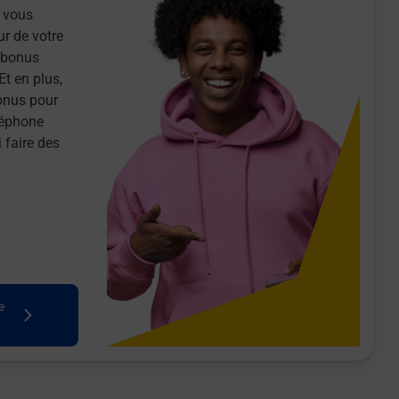
 vous
ur de votre
n bonus
Et en plus,
onus pour
léphone
 faire des
e