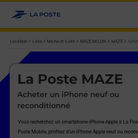
Le lien s'ouvre dans un nouvel onglet
Allez au contenu
Afficher ou masquer la réponse
Afficher ou masquer la réponse
Afficher ou masquer la réponse
Afficher ou masquer la réponse
Afficher ou masquer la réponse
Afficher ou masquer la réponse
Localiser
Liste
Maine-et-Loire
MAZE MILON
MAZE
Achet
Le lien s'ouvre dans un nouvel onglet
La Poste MAZE
Acheter un iPhone neuf ou
reconditionné
Vous recherchez un smartphone iPhone Apple à
La Po
Poste Mobile, profitez d’un iPhone Apple neuf ou recond